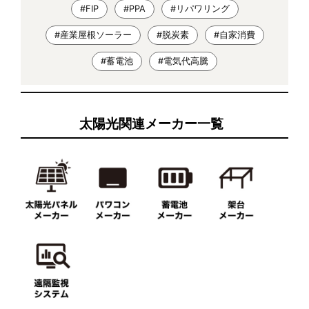
#FIP
#PPA
#リパワリング
#産業屋根ソーラー
#脱炭素
#自家消費
#蓄電池
#電気代高騰
太陽光関連メーカー一覧