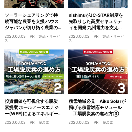
ソーラーシェアリングで持
nishimuがJC-STAR制度を
続可能な農業を支援 ハウス
先取りした高度セキュリテ
ジャパンが切り拓く農業の
ィを開発 九州電力を支えた
未来
制御技術を蓄電池市場へ
2026.06.03
PR
2026.06.02
PR
製品・サービ
製品・サービ
ス
ス
投資価値を可視化する脱炭
積雪地域必見 Aiko Solarが
素提案 ホールアースエナジ
掲げる積雪対応モジュール
ー(WEE)によるエネルギー
｜工場脱炭素の進め方③
戦略とは｜工場脱炭素の進
2026.06.02
PR
2026.06.02
PR
脱炭素
脱炭素
め方②