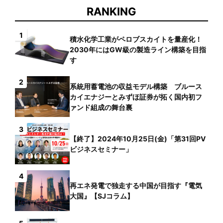
RANKING
1
積水化学工業がペロブスカイトを量産化！
2030年にはGW級の製造ライン構築を目指
す
2
系統用蓄電池の収益モデル構築 ブルース
カイエナジーとみずほ証券が拓く国内初フ
ァンド組成の舞台裏
3
【終了】2024年10月25日(金)「第31回PV
ビジネスセミナー」
4
再エネ発電で独走する中国が目指す『電気
大国』【SJコラム】