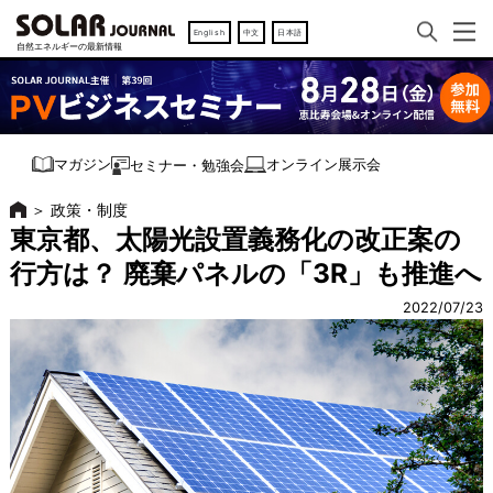
English
中文
日本語
オンライン展示会
マガジン
セミナー・勉強会
＞
政策・制度
東京都、太陽光設置義務化の改正案の
行方は？ 廃棄パネルの「3R」も推進へ
2022/07/23