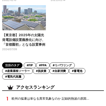
【東京都】2025年の太陽光
発電設備設置義務化に向け、
「首都圏初」となる設置事例
2024/07/09
注目のタグ
#FIP
#PPA
#リパワリング
#産業屋根ソーラー
#脱炭素
#自家消費
#蓄電池
#電気代高騰
アクセスランキング
欧州の猛暑は単なる異常気象なのか 記録的熱波の原因...