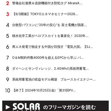
警備会社連携＆追跡機能付き防犯タグ MirateX...
【9/3開催】TOKYOエネマネセミナー2026...
分散型パワコンに“20年の安心”を 富士電機が国産...
積水化学工業がペロブスカイトを量産化！ 2030年...
再エネ発電で独走する中国が目指す『電気大国』【SJ...
O＆M契約件数4000件を超えるEPCから学ぶ パ...
ダイヘンとサンヴィレッジ、2.4GWhの系統用蓄電...
系統用蓄電池の収益モデル構築 ブルースカイエナジー...
【終了】2024年10月25日(金)「第31回PV...