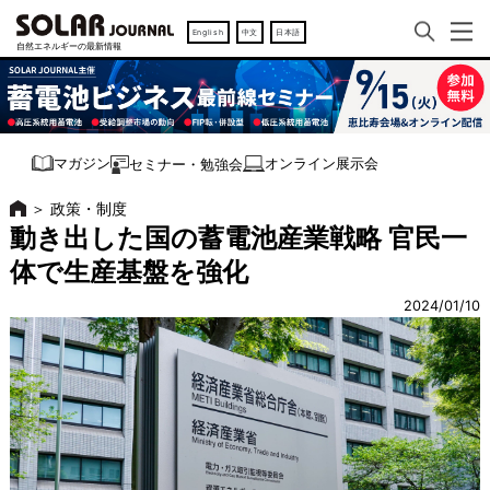
English
中文
日本語
オンライン展示会
マガジン
セミナー・勉強会
＞
政策・制度
動き出した国の蓄電池産業戦略 官民一
体で生産基盤を強化
2024/01/10