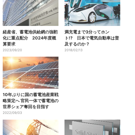
経産省、蓄電池供給網の強靭
満充電まで3分ってホン
化に重点配分 2024年度概
ト!? 日本で電気自動車は普
算要求
及するのか？
2023/09/20
2018/02/13
10年ぶりに国の蓄電池産業戦
略策定へ 官民一体で蓄電池の
世界シェア奪回を目指す
2022/09/03