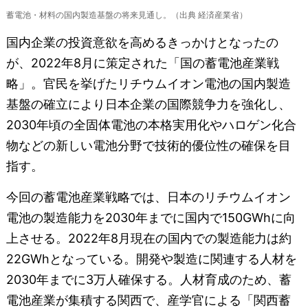
蓄電池・材料の国内製造基盤の将来見通し。（出典 経済産業省）
国内企業の投資意欲を高めるきっかけとなったの
が、2022年8月に策定された「国の蓄電池産業戦
略」。官民を挙げたリチウムイオン電池の国内製造
基盤の確立により日本企業の国際競争力を強化し、
2030年頃の全固体電池の本格実用化やハロゲン化合
物などの新しい電池分野で技術的優位性の確保を目
指す。
今回の蓄電池産業戦略では、日本のリチウムイオン
電池の製造能力を2030年までに国内で150GWhに向
上させる。2022年8月現在の国内での製造能力は約
22GWhとなっている。開発や製造に関連する人材を
2030年までに3万人確保する。人材育成のため、蓄
電池産業が集積する関西で、産学官による「関西蓄