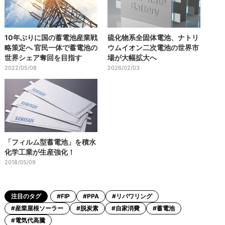
10年ぶりに国の蓄電池産業戦
硫化物系全固体電池、ナトリ
略策定へ 官民一体で蓄電池の
ウムイオン二次電池の世界市
世界シェア奪回を目指す
場が大幅拡大へ
2022/05/08
2026/02/03
「フィルム型蓄電池」を積水
化学工業が生産強化！
2018/05/09
注目のタグ
#FIP
#PPA
#リパワリング
#産業屋根ソーラー
#脱炭素
#自家消費
#蓄電池
#電気代高騰