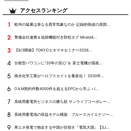
アクセスランキング
欧州の猛暑は単なる異常気象なのか 記録的熱波の原因...
警備会社連携＆追跡機能付き防犯タグ MirateX...
【9/3開催】TOKYOエネマネセミナー2026...
分散型パワコンに“20年の安心”を 富士電機が国産...
積水化学工業がペロブスカイトを量産化！ 2030年...
O＆M契約件数4000件を超えるEPCから学ぶ パ...
系統用蓄電所ビジネスの勝ち筋 サンライフコーポレー...
系統用蓄電池の収益モデル構築 ブルースカイエナジー...
再エネ発電で独走する中国が目指す『電気大国』【SJ...