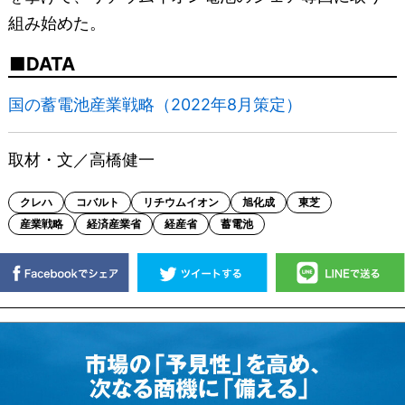
組み始めた。
DATA
国の蓄電池産業戦略（2022年8月策定）
取材・文／高橋健一
クレハ
コバルト
リチウムイオン
旭化成
東芝
産業戦略
経済産業省
経産省
蓄電池