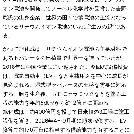
オン電池を開発してノーベル化学賞を受賞した吉野
彰氏の出身企業。世界の国々で蓄電池の主流となっ
ているリチウムイオン電池のいわば“生みの親”であ
る。
かつて旭化成は、リチウムイオン電池の主要材料で
あるセパレータの出荷量で世界一を誇っていたが、
2018年に中国企業に追い越された。今回の設備投資
は、電気自動車（EV）など車載用途を中心に成長が
見込まれる、湿式型セパレータの旺盛な需要に対応
する。膜を生産後、表面にセラミックなどを塗る工
程の能力を年約5億㎡から約12億㎡に高める。
旭化成は、約400億円を投じて日米韓の3工場に塗工
設備を置き、2026年4〜9月期に順次稼働する。EV
換算で約170万台に相当する供給能力を有することに