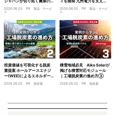
ジャパンが切り拓く農業の
ィを開発 九州電力を支えた
未来
制御技術を蓄電池市場へ
2026.06.03
PR
2026.06.02
PR
製品・サービ
製品・サービ
ス
ス
投資価値を可視化する脱炭
積雪地域必見 Aiko Solarが
素提案 ホールアースエナジ
掲げる積雪対応モジュール
ー(WEE)によるエネルギー
｜工場脱炭素の進め方③
戦略とは｜工場脱炭素の進
2026.06.02
PR
2026.06.02
PR
脱炭素
脱炭素
め方②