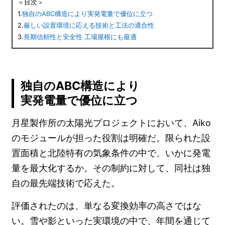
＜目次＞
1.
独自のABC構造により実発電量で優位に立つ
2.
厳しい設置環境に応える技術と工法の適合性
3.
長期信頼性と安全性 工場屋根にも最適
独自のABC構造により
実発電量で優位に立つ
月星製作所の太陽光プロジェクトにおいて、Aiko
のモジュールが担った役割は明確だ。限られた設
置面積と北陸特有の気象条件の中で、いかに発電
量を最大化するか。その制約に対して、同社は独
自の最先端技術で応えた。
評価されたのは、単なる変換効率の高さではな
い。雪や影といった実環境の中で、年間を通じて