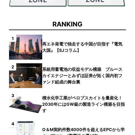
RANKING
1
再エネ発電で独走する中国が目指す『電気
大国』【SJコラム】
2
系統用蓄電池の収益モデル構築 ブルース
カイエナジーとみずほ証券が拓く国内初フ
ァンド組成の舞台裏
3
積水化学工業がペロブスカイトを量産化！
2030年にはGW級の製造ライン構築を目指
す
4
O＆M契約件数4000件を超えるEPCから学