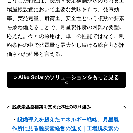
こうした特性は、長期間安定稼働が求められる工
場屋根設置において重要な意味をもつ。発電効
率、実発電量、耐荷重、安全性という複数の要素
を兼ね備えることで、月星製作所の困難な要望に
応えた。今回の採用は、単一の性能ではなく、制
約条件の中で発電量を最大化し続ける総合力が評
価された結果と言える。
» Aiko Solarのソリューションをもっと見る
«
脱炭素基盤構築を支えた3社の取り組み
・
設備導入を超えたエネルギー戦略、月星製
作所に見る脱炭素経営の進展｜工場脱炭素の