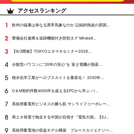
アクセスランキング
欧州の猛暑は単なる異常気象なのか 記録的熱波の原因...
警備会社連携＆追跡機能付き防犯タグ MirateX...
【9/3開催】TOKYOエネマネセミナー2026...
分散型パワコンに“20年の安心”を 富士電機が国産...
積水化学工業がペロブスカイトを量産化！ 2030年...
O＆M契約件数4000件を超えるEPCから学ぶ パ...
系統用蓄電所ビジネスの勝ち筋 サンライフコーポレー...
再エネ発電で独走する中国が目指す『電気大国』【SJ...
系統用蓄電池の収益モデル構築 ブルースカイエナジー...