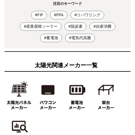
注目のキーワード
#FIP
#PPA
#リパワリング
#産業屋根ソーラー
#脱炭素
#自家消費
#蓄電池
#電気代高騰
太陽光関連メーカー一覧