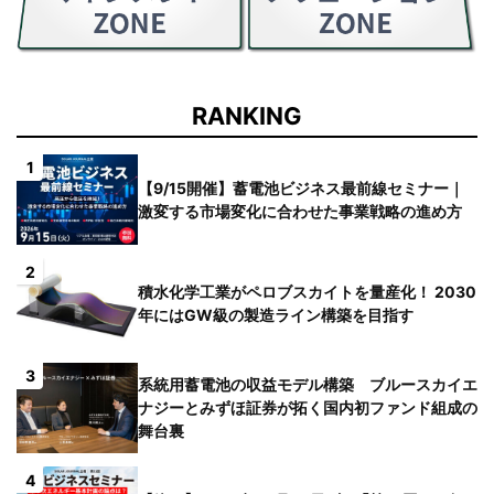
RANKING
1
【9/15開催】蓄電池ビジネス最前線セミナー｜
激変する市場変化に合わせた事業戦略の進め方
2
積水化学工業がペロブスカイトを量産化！ 2030
年にはGW級の製造ライン構築を目指す
3
系統用蓄電池の収益モデル構築 ブルースカイエ
ナジーとみずほ証券が拓く国内初ファンド組成の
舞台裏
4