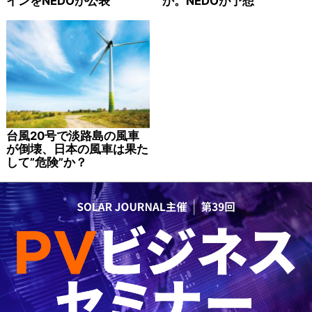
インをNEDOが公表
か。NEDOが予想
台風20号で淡路島の風車
が倒壊、日本の風車は果た
して”危険”か？