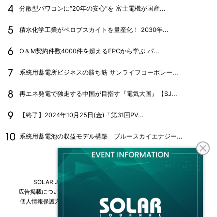
分散型パワコンに“20年の安心”を 富士電機が国産...
積水化学工業がペロブスカイトを量産化！ 2030年...
O＆M契約件数4000件を超えるEPCから学ぶ パ...
系統用蓄電所ビジネスの勝ち筋 サンライフコーポレー...
再エネ発電で独走する中国が目指す『電気大国』【SJ...
【終了】2024年10月25日(金)「第31回PV...
系統用蓄電池の収益モデル構築 ブルースカイエナジー...
SOLAR JOURNALについて
フリーマガジンはこちら
広告掲載について
情報掲載について
お問い合わせ
採用情報
個人情報保護方針
運営会社・媒体一覧
For overseas customers