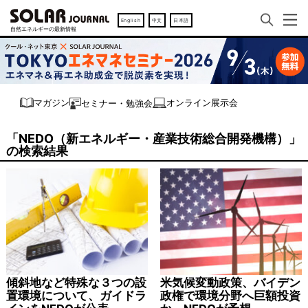
English
中文
日本語
オンライン展示会
マガジン
セミナー・勉強会
「NEDO（新エネルギー・産業技術総合開発機構）」
の検索結果
傾斜地など特殊な３つの設
米気候変動政策、バイデン
置環境について、ガイドラ
政権で環境分野へ巨額投資