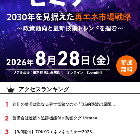
アクセスランキング
欧州の猛暑は単なる異常気象なのか 記録的熱波の原因...
警備会社連携＆追跡機能付き防犯タグ MirateX...
【9/3開催】TOKYOエネマネセミナー2026...