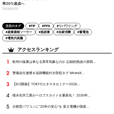
率20%達成へ
2025/02/13
注目のタグ
#FIP
#PPA
#リパワリング
#産業屋根ソーラー
#脱炭素
#自家消費
#蓄電池
#電気代高騰
アクセスランキング
欧州の猛暑は単なる異常気象なのか 記録的熱波の原因...
警備会社連携＆追跡機能付き防犯タグ MirateX...
【9/3開催】TOKYOエネマネセミナー2026...
積水化学工業がペロブスカイトを量産化！ 2030年...
分散型パワコンに“20年の安心”を 富士電機が国産...