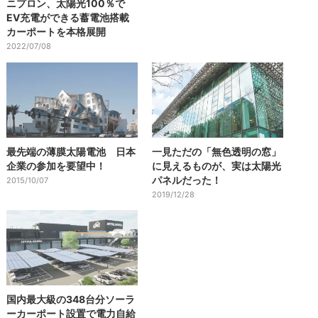
ニプロン、太陽光100％で
EV充電ができる蓄電池搭載
カーポートを本格展開
2022/07/08
最先端の薄膜太陽電池 日本
一見ただの「無色透明の窓」
企業の参加を要望中！
に見えるものが、実は太陽光
パネルだった！
2015/10/07
2019/12/28
国内最大級の348台分ソーラ
ーカーポート設置で電力自給