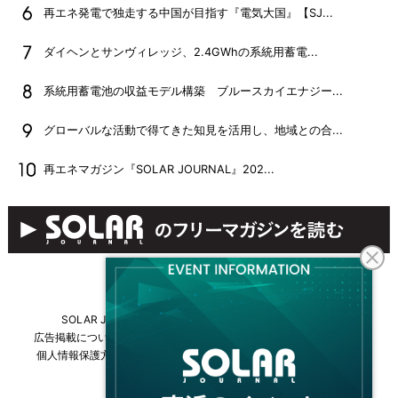
再エネ発電で独走する中国が目指す『電気大国』【SJ...
ダイヘンとサンヴィレッジ、2.4GWhの系統用蓄電...
系統用蓄電池の収益モデル構築 ブルースカイエナジー...
グローバルな活動で得てきた知見を活用し、地域との合...
再エネマガジン『SOLAR JOURNAL』202...
SOLAR JOURNALについて
フリーマガジンはこちら
広告掲載について
情報掲載について
お問い合わせ
採用情報
個人情報保護方針
運営会社・媒体一覧
For overseas customers