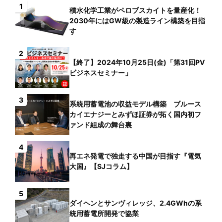
1
積水化学工業がペロブスカイトを量産化！
2030年にはGW級の製造ライン構築を目指
す
2
【終了】2024年10月25日(金)「第31回PV
ビジネスセミナー」
3
系統用蓄電池の収益モデル構築 ブルース
カイエナジーとみずほ証券が拓く国内初フ
ァンド組成の舞台裏
4
再エネ発電で独走する中国が目指す『電気
大国』【SJコラム】
5
ダイヘンとサンヴィレッジ、2.4GWhの系
統用蓄電所開発で協業