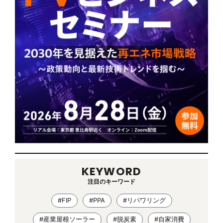
KEYWORD
注目のキーワード
#FIP
#PPA
#リパワリング
#産業屋根ソーラー
#脱炭素
#自家消費