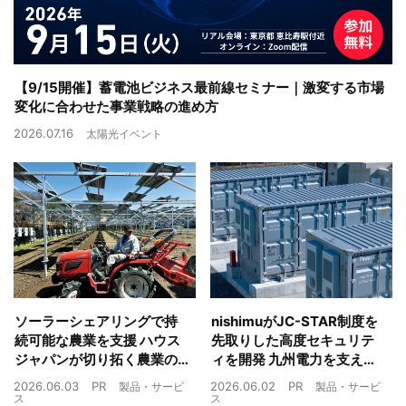
【9/15開催】蓄電池ビジネス最前線セミナー｜激変する市場
変化に合わせた事業戦略の進め方
2026.07.16
太陽光イベント
ソーラーシェアリングで持
nishimuがJC-STAR制度を
続可能な農業を支援 ハウス
先取りした高度セキュリテ
ジャパンが切り拓く農業の
ィを開発 九州電力を支えた
未来
制御技術を蓄電池市場へ
2026.06.03
PR
2026.06.02
PR
製品・サービ
製品・サービ
ス
ス