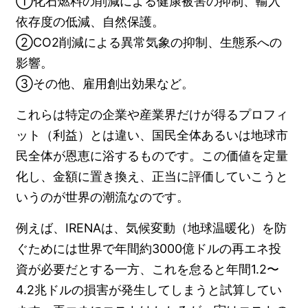
①化石燃料の削減による健康被害の抑制、輸入
依存度の低減、自然保護。
②CO2削減による異常気象の抑制、生態系への
影響。
③その他、雇用創出効果など。
これらは特定の企業や産業界だけが得るプロフィ
ット（利益）とは違い、国民全体あるいは地球市
民全体が恩恵に浴するものです。この価値を定量
化し、金額に置き換え、正当に評価していこうと
いうのが世界の潮流なのです。
例えば、IRENAは、気候変動（地球温暖化）を防
ぐためには世界で年間約3000億ドルの再エネ投
資が必要だとする一方、これを怠ると年間1.2〜
4.2兆ドルの損害が発生してしまうと試算してい