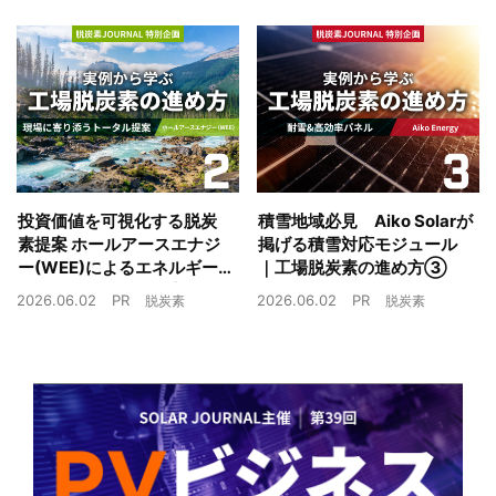
投資価値を可視化する脱炭
積雪地域必見 Aiko Solarが
素提案 ホールアースエナジ
掲げる積雪対応モジュール
ー(WEE)によるエネルギー
｜工場脱炭素の進め方③
戦略とは｜工場脱炭素の進
2026.06.02
PR
2026.06.02
PR
脱炭素
脱炭素
め方②