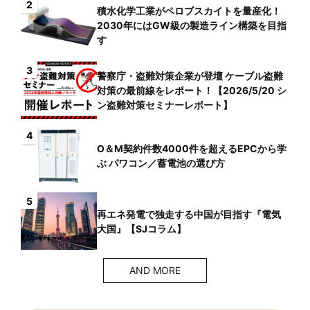
2
積水化学工業がペロブスカイトを量産化！
2030年にはGW級の製造ライン構築を目指
す
3
警察庁・盗難対策企業が登壇 ケーブル盗難
対策の最前線をレポート！【2026/5/20 シ
ン盗難対策セミナーレポート】
4
O＆M契約件数4000件を超えるEPCから学
ぶ パワコン／蓄電池の選び方
5
再エネ発電で独走する中国が目指す『電気
大国』【SJコラム】
AND MORE