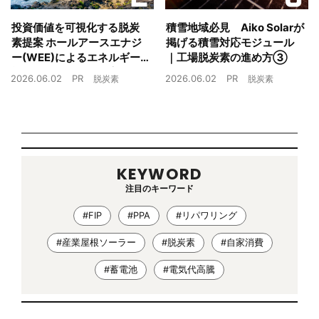
投資価値を可視化する脱炭
積雪地域必見 Aiko Solarが
素提案 ホールアースエナジ
掲げる積雪対応モジュール
ー(WEE)によるエネルギー
｜工場脱炭素の進め方③
戦略とは｜工場脱炭素の進
2026.06.02
PR
2026.06.02
PR
脱炭素
脱炭素
め方②
KEYWORD
注目のキーワード
#FIP
#PPA
#リパワリング
#産業屋根ソーラー
#脱炭素
#自家消費
#蓄電池
#電気代高騰