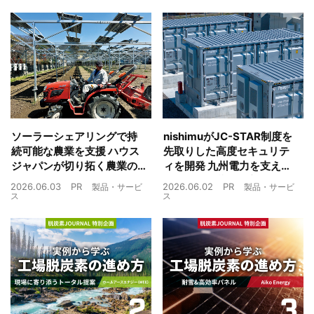
ソーラーシェアリングで持
nishimuがJC-STAR制度を
続可能な農業を支援 ハウス
先取りした高度セキュリテ
ジャパンが切り拓く農業の
ィを開発 九州電力を支えた
未来
制御技術を蓄電池市場へ
2026.06.03
PR
2026.06.02
PR
製品・サービ
製品・サービ
ス
ス