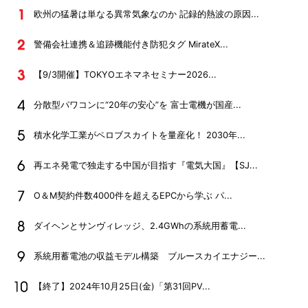
欧州の猛暑は単なる異常気象なのか 記録的熱波の原因...
警備会社連携＆追跡機能付き防犯タグ MirateX...
【9/3開催】TOKYOエネマネセミナー2026...
分散型パワコンに“20年の安心”を 富士電機が国産...
積水化学工業がペロブスカイトを量産化！ 2030年...
再エネ発電で独走する中国が目指す『電気大国』【SJ...
O＆M契約件数4000件を超えるEPCから学ぶ パ...
ダイヘンとサンヴィレッジ、2.4GWhの系統用蓄電...
系統用蓄電池の収益モデル構築 ブルースカイエナジー...
【終了】2024年10月25日(金)「第31回PV...