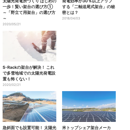
太陽光発電所づくり はじめの
発電効率が30％以上アップ
一歩！賢い架台の選び方①
する「二軸追尾式架台」の秘
～「野立て用架台」の選び方
密とは？
～
2018/04/03
2020/05/21
S-Rackの架台が解決！ これ
で多雪地域での太陽光発電設
置も怖くない！
2020/02/21
急斜面でも設置可能！ 太陽光
米トップシェア架台メーカ