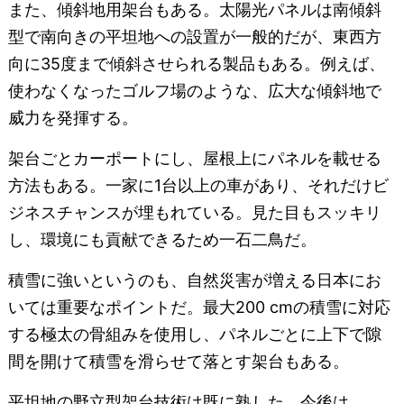
また、傾斜地用架台もある。太陽光パネルは南傾斜
型で南向きの平坦地への設置が一般的だが、東西方
向に35度まで傾斜させられる製品もある。例えば、
使わなくなったゴルフ場のような、広大な傾斜地で
威力を発揮する。
架台ごとカーポートにし、屋根上にパネルを載せる
方法もある。一家に1台以上の車があり、それだけビ
ジネスチャンスが埋もれている。見た目もスッキリ
し、環境にも貢献できるため一石二鳥だ。
積雪に強いというのも、自然災害が増える日本にお
いては重要なポイントだ。最大200 cmの積雪に対応
する極太の骨組みを使用し、パネルごとに上下で隙
間を開けて積雪を滑らせて落とす架台もある。
平坦地の野立型架台技術は既に熟した。今後は、