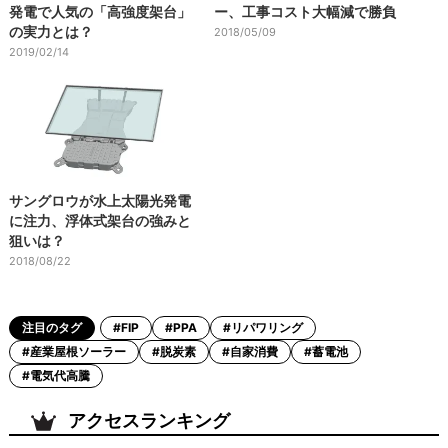
発電で人気の「高強度架台」
ー、工事コスト大幅減で勝負
の実力とは？
2018/05/09
2019/02/14
サングロウが水上太陽光発電
に注力、浮体式架台の強みと
狙いは？
2018/08/22
注目のタグ
#FIP
#PPA
#リパワリング
#産業屋根ソーラー
#脱炭素
#自家消費
#蓄電池
#電気代高騰
アクセスランキング