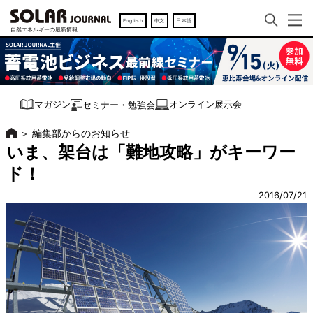
English
中文
日本語
オンライン展示会
マガジン
セミナー・勉強会
＞
編集部からのお知らせ
いま、架台は「難地攻略」がキーワー
ド！
2016/07/21