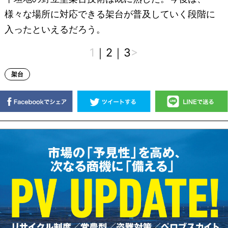
様々な場所に対応できる架台が普及していく段階に
入ったといえるだろう。
1
｜
2
｜
3
>
架台