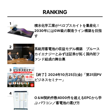
RANKING
1
積水化学工業がペロブスカイトを量産化！
2030年にはGW級の製造ライン構築を目指
す
2
系統用蓄電池の収益モデル構築 ブルース
カイエナジーとみずほ証券が拓く国内初フ
ァンド組成の舞台裏
3
【終了】2024年10月25日(金)「第31回PV
ビジネスセミナー」
4
O＆M契約件数4000件を超えるEPCから学
ぶ パワコン／蓄電池の選び方