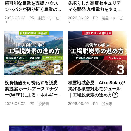
続可能な農業を支援 ハウス
先取りした高度セキュリテ
ジャパンが切り拓く農業の
ィを開発 九州電力を支えた
未来
制御技術を蓄電池市場へ
2026.06.03
PR
2026.06.02
PR
製品・サービ
製品・サービ
ス
ス
投資価値を可視化する脱炭
積雪地域必見 Aiko Solarが
素提案 ホールアースエナジ
掲げる積雪対応モジュール
ー(WEE)によるエネルギー
｜工場脱炭素の進め方③
戦略とは｜工場脱炭素の進
2026.06.02
PR
2026.06.02
PR
脱炭素
脱炭素
め方②