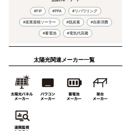
注目のキーワード
#FIP
#PPA
#リパワリング
#産業屋根ソーラー
#脱炭素
#自家消費
#蓄電池
#電気代高騰
太陽光関連メーカー一覧