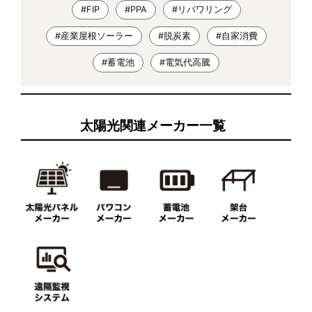
#FIP
#PPA
#リパワリング
#産業屋根ソーラー
#脱炭素
#自家消費
#蓄電池
#電気代高騰
太陽光関連メーカー一覧