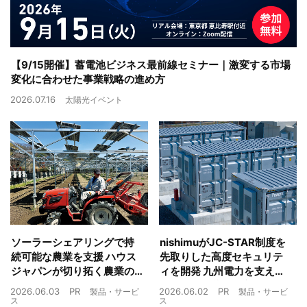
【9/15開催】蓄電池ビジネス最前線セミナー｜激変する市場
変化に合わせた事業戦略の進め方
2026.07.16
太陽光イベント
ソーラーシェアリングで持
nishimuがJC-STAR制度を
続可能な農業を支援 ハウス
先取りした高度セキュリテ
ジャパンが切り拓く農業の
ィを開発 九州電力を支えた
未来
制御技術を蓄電池市場へ
2026.06.03
PR
2026.06.02
PR
製品・サービ
製品・サービ
ス
ス