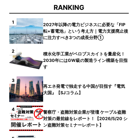
RANKING
1
2027年以降の電力ビジネスに必要な「FIP
転+蓄電池」という考え方｜電力支援廃止後
に注力すべき3つの成長分野①
2
積水化学工業がペロブスカイトを量産化！
2030年にはGW級の製造ライン構築を目指
す
3
再エネ発電で独走する中国が目指す『電気
大国』【SJコラム】
4
警察庁・盗難対策企業が登壇 ケーブル盗難
対策の最前線をレポート！【2026/5/20 シ
ン盗難対策セミナーレポート】