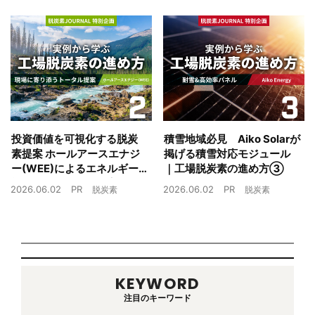
投資価値を可視化する脱炭
積雪地域必見 Aiko Solarが
素提案 ホールアースエナジ
掲げる積雪対応モジュール
ー(WEE)によるエネルギー
｜工場脱炭素の進め方③
戦略とは｜工場脱炭素の進
2026.06.02
PR
2026.06.02
PR
脱炭素
脱炭素
め方②
KEYWORD
注目のキーワード