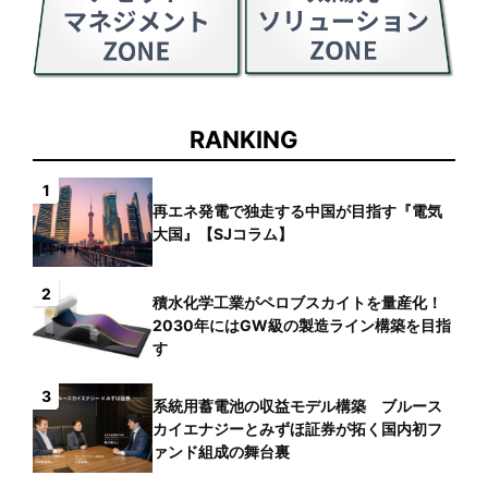
RANKING
1
再エネ発電で独走する中国が目指す『電気
大国』【SJコラム】
2
積水化学工業がペロブスカイトを量産化！
2030年にはGW級の製造ライン構築を目指
す
3
系統用蓄電池の収益モデル構築 ブルース
カイエナジーとみずほ証券が拓く国内初フ
ァンド組成の舞台裏