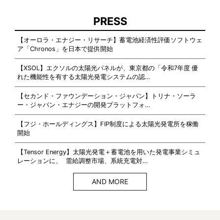
PRESS
【オーロラ・エナジー・リサーチ】蓄電池経済性評価ソフトウェ
ア「Chronos」を日本で提供開始
【XSOL】エクソルの太陽光パネルが、東京都の「令和7年度 優
れた機能性を有する太陽光発電システムの認…
【セカンド・ファウンデーション・ジャパン】トリナ・ソーラ
ー・ジャパン・エナジーの開発プラットフォ…
【フジ・ホールディングス】FIP制度による太陽光発電所を稼働
開始
【Tensor Energy】太陽光発電＋蓄電池を用いた発電事業シミュ
レーションに、 需給調整市場、系統充電対…
AND MORE