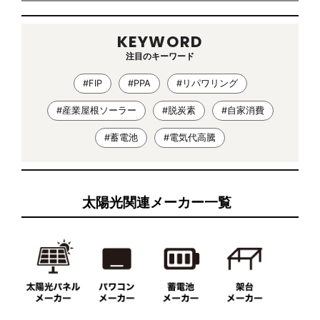
KEYWORD
注目のキーワード
#FIP
#PPA
#リパワリング
#産業屋根ソーラー
#脱炭素
#自家消費
#蓄電池
#電気代高騰
太陽光関連メーカー一覧