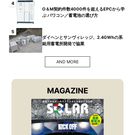
4
O＆M契約件数4000件を超えるEPCから学
ぶ パワコン／蓄電池の選び方
5
ダイヘンとサンヴィレッジ、2.4GWhの系
統用蓄電所開発で協業
AND MORE
MAGAZINE