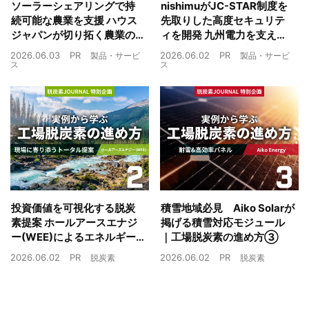
ソーラーシェアリングで持
nishimuがJC-STAR制度を
続可能な農業を支援 ハウス
先取りした高度セキュリテ
ジャパンが切り拓く農業の
ィを開発 九州電力を支えた
未来
制御技術を蓄電池市場へ
2026.06.03
PR
2026.06.02
PR
製品・サービ
製品・サービ
ス
ス
投資価値を可視化する脱炭
積雪地域必見 Aiko Solarが
素提案 ホールアースエナジ
掲げる積雪対応モジュール
ー(WEE)によるエネルギー
｜工場脱炭素の進め方③
戦略とは｜工場脱炭素の進
2026.06.02
PR
2026.06.02
PR
脱炭素
脱炭素
め方②