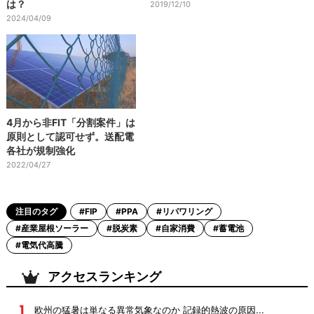
は？
2019/12/10
2024/04/09
4月から非FIT「分割案件」は
原則として認可せず。送配電
各社が規制強化
2022/04/27
注目のタグ
#FIP
#PPA
#リパワリング
#産業屋根ソーラー
#脱炭素
#自家消費
#蓄電池
#電気代高騰
アクセスランキング
欧州の猛暑は単なる異常気象なのか 記録的熱波の原因...