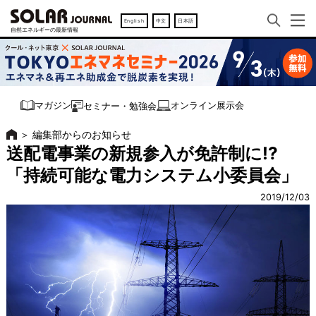
English
中文
日本語
オンライン展示会
マガジン
セミナー・勉強会
＞
編集部からのお知らせ
送配電事業の新規参入が免許制に!?
「持続可能な電力システム小委員会」
2019/12/03