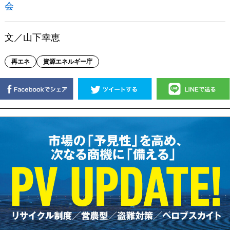
会
文／山下幸恵
再エネ
資源エネルギー庁