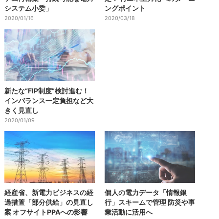
システム小委」
ングポイント
2020/01/16
2020/03/18
新たな“FIP制度”検討進む！
インバランス一定負担など大
きく見直し
2020/01/09
経産省、新電力ビジネスの経
個人の電力データ「情報銀
過措置「部分供給」の見直し
行」スキームで管理 防災や事
案 オフサイトPPAへの影響
業活動に活用へ