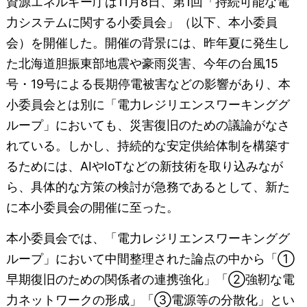
資源エネルギー庁は11月8日、第1回「持続可能な電
力システムに関する小委員会」（以下、本小委員
会）を開催した。開催の背景には、昨年夏に発生し
た北海道胆振東部地震や豪雨災害、今年の台風15
号・19号による長期停電被害などの影響があり、本
小委員会とは別に「電力レジリエンスワーキンググ
ループ」においても、災害復旧のための議論がなさ
れている。しかし、持続的な安定供給体制を構築す
るためには、AIやIoTなどの新技術を取り込みなが
ら、具体的な方策の検討が急務であるとして、新た
に本小委員会の開催に至った。
本小委員会では、「電力レジリエンスワーキンググ
ループ」において中間整理された論点の中から「①
早期復旧のための関係者の連携強化」「②強靭な電
力ネットワークの形成」「③電源等の分散化」とい