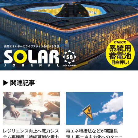
► 関連記事
レジリエンス向上へ電力シス
再エネ特措法などが閣議決
テム再構築「持続可能な電力
定！ 再エネ主力化へのターニ