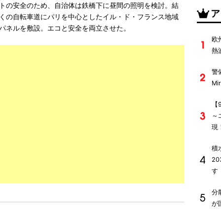
トの安全のため、自治体は鉄橋下に昼間の照明を検討。結
ア
くの自転車道にパリを中心としたイル・ド・フランス地域
パネルを敷設。エコと安全を両立させた。
欧
熱
警
M
【
～
現
積
2
す
分
が