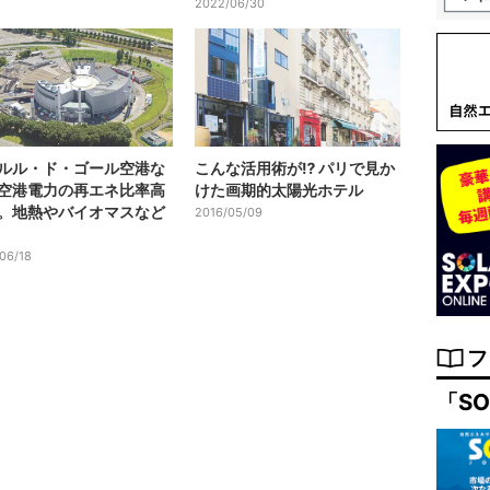
2022/06/30
ルル・ド・ゴール空港な
こんな活用術が⁉ パリで見か
空港電力の再エネ比率高
けた画期的太陽光ホテル
。地熱やバイオマスなど
2016/05/09
06/18
フ
「SO