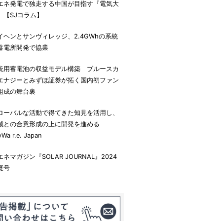
エネ発電で独走する中国が目指す『電気大
』【SJコラム】
イヘンとサンヴィレッジ、2.4GWhの系統
蓄電所開発で協業
統用蓄電池の収益モデル構築 ブルースカ
エナジーとみずほ証券が拓く国内初ファン
組成の舞台裏
ローバルな活動で得てきた知見を活用し、
域との合意形成の上に開発を進める
yWa r.e. Japan
エネマガジン『SOLAR JOURNAL』2024
夏号