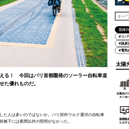
注目の
#リパ
#脱炭
#電気
太陽
える！ 今回はパリ首都圏発のソーラー自転車道
せた優れものだ。
した人は多いのではないか。パリ郊外ウルク運河の自転車
鉄橋下には夜間以外の照明がなかった。