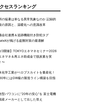
クセスランキング
州の猛暑は単なる異常気象なのか 記録的
波の原因と、温暖化への意識改革
備会社連携＆追跡機能付き防犯タグ
irateXが掲げる盗難対策の最適解
9/3開催】TOKYOエネマネセミナー2026
エネマネ＆再エネ助成金で脱炭素を実
！〜
水化学工業がペロブスカイトを量産化！
030年にはGW級の製造ライン構築を目指
散型パワコンに“20年の安心”を 富士電機
国産メーカーとして出した答え