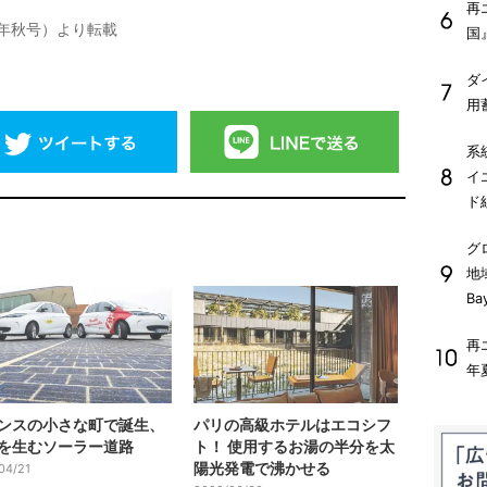
再
2019年秋号）より転載
国
ダ
用
系
イ
ド
グ
地
Ba
再
年
ンスの小さな町で誕生、
パリの高級ホテルはエコシフ
を生むソーラー道路
ト！ 使用するお湯の半分を太
陽光発電で沸かせる
04/21