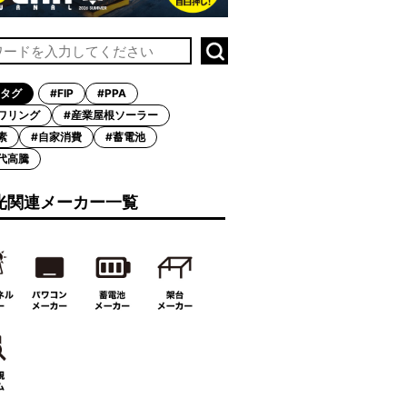
タグ
#FIP
#PPA
ワリング
#産業屋根ソーラー
素
#自家消費
#蓄電池
代高騰
光関連メーカー一覧