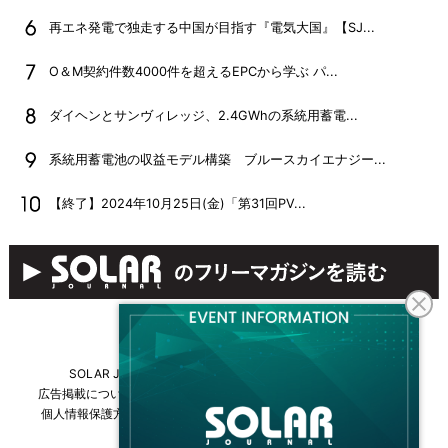
再エネ発電で独走する中国が目指す『電気大国』【SJ...
O＆M契約件数4000件を超えるEPCから学ぶ パ...
ダイヘンとサンヴィレッジ、2.4GWhの系統用蓄電...
系統用蓄電池の収益モデル構築 ブルースカイエナジー...
【終了】2024年10月25日(金)「第31回PV...
SOLAR JOURNALについて
フリーマガジンはこちら
広告掲載について
情報掲載について
お問い合わせ
採用情報
個人情報保護方針
運営会社・媒体一覧
For overseas customers