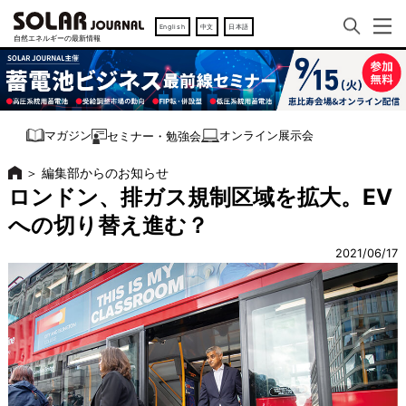
English
中文
日本語
オンライン展示会
マガジン
セミナー・勉強会
＞
編集部からのお知らせ
ロンドン、排ガス規制区域を拡大。EV
への切り替え進む？
2021/06/17