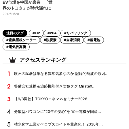
EV市場を中国が席巻 「世
界のトヨタ」が時代遅れに
2017/11/20
注目のタグ
#FIP
#PPA
#リパワリング
#産業屋根ソーラー
#脱炭素
#自家消費
#蓄電池
#電気代高騰
アクセスランキング
欧州の猛暑は単なる異常気象なのか 記録的熱波の原因...
警備会社連携＆追跡機能付き防犯タグ MirateX...
【9/3開催】TOKYOエネマネセミナー2026...
分散型パワコンに“20年の安心”を 富士電機が国産...
積水化学工業がペロブスカイトを量産化！ 2030年...