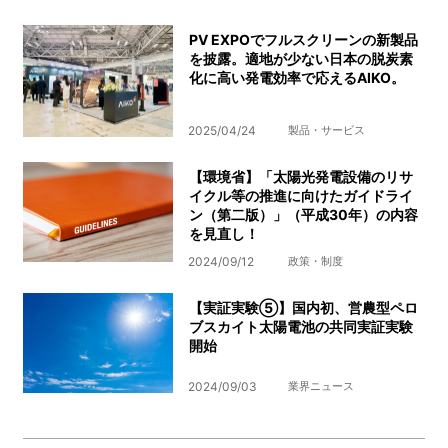
PV EXPOでフルスクリーンの新製品
を披露。適地が少ない日本の脱炭素
化に高い発電効率で応えるAIKO。
2025/04/24
製品・サービス
【環境省】「太陽光発電設備のリサ
イクル等の推進に向けたガイドライ
ン（第二版）」（平成30年）の内容
を見直し！
2024/09/12
政策・制度
【実証実験⑤】国内初、営農型ペロ
ブスカイト太陽電池の共同実証実験
開始
2024/09/03
業界ニュース