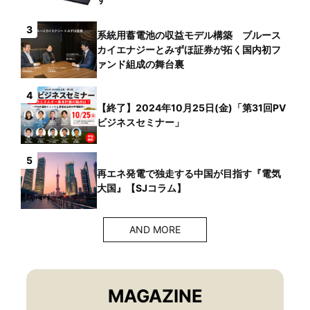
3
系統用蓄電池の収益モデル構築 ブルース
カイエナジーとみずほ証券が拓く国内初フ
ァンド組成の舞台裏
4
【終了】2024年10月25日(金)「第31回PV
ビジネスセミナー」
5
再エネ発電で独走する中国が目指す『電気
大国』【SJコラム】
AND MORE
MAGAZINE