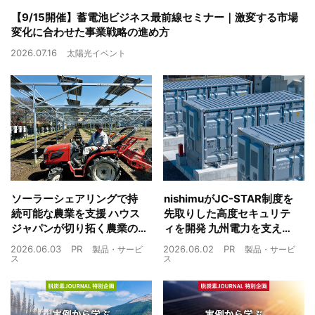
【9/15開催】蓄電池ビジネス最前線セミナー｜激変する市場
変化に合わせた事業戦略の進め方
2026.07.16
太陽光イベント
ソーラーシェアリングで持
nishimuがJC-STAR制度を
続可能な農業を支援 ハウス
先取りした高度セキュリテ
ジャパンが切り拓く農業の
ィを開発 九州電力を支えた
未来
制御技術を蓄電池市場へ
2026.06.03
PR
2026.06.02
PR
製品・サービ
製品・サービ
ス
ス