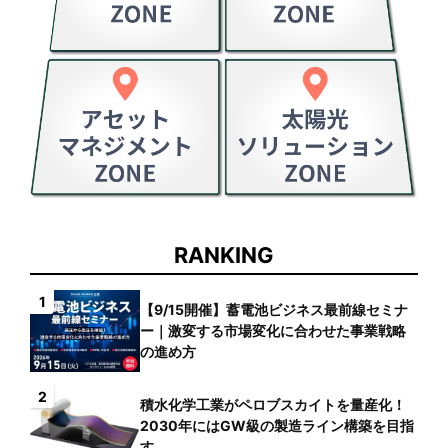
RANKING
1
【9/15開催】蓄電池ビジネス最前線セミナ
ー｜激変する市場変化に合わせた事業戦略
の進め方
2
積水化学工業がペロブスカイトを量産化！
2030年にはGW級の製造ライン構築を目指
す