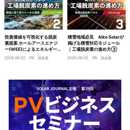
投資価値を可視化する脱炭
積雪地域必見 Aiko Solarが
素提案 ホールアースエナジ
掲げる積雪対応モジュール
ー(WEE)によるエネルギー
｜工場脱炭素の進め方③
戦略とは｜工場脱炭素の進
2026.06.02
PR
2026.06.02
PR
脱炭素
脱炭素
め方②