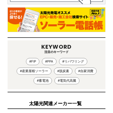
KEYWORD
注目のキーワード
#FIP
#PPA
#リパワリング
#産業屋根ソーラー
#脱炭素
#自家消費
#蓄電池
#電気代高騰
太陽光関連メーカー一覧