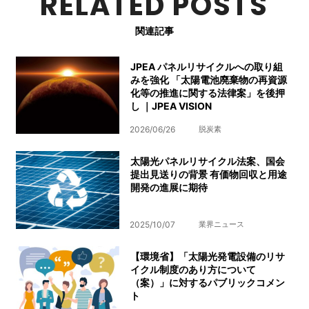
RELATED POSTS
関連記事
JPEA パネルリサイクルへの取り組
みを強化 「太陽電池廃棄物の再資源
化等の推進に関する法律案」を後押
し ｜JPEA VISION
2026/06/26
脱炭素
太陽光パネルリサイクル法案、国会
提出見送りの背景 有価物回収と用途
開発の進展に期待
2025/10/07
業界ニュース
【環境省】「太陽光発電設備のリサ
イクル制度のあり方について
（案）」に対するパブリックコメン
ト