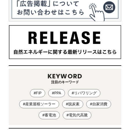
KEYWORD
注目のキーワード
#FIP
#PPA
#リパワリング
#産業屋根ソーラー
#脱炭素
#自家消費
#蓄電池
#電気代高騰