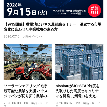
【9/15開催】蓄電池ビジネス最前線セミナー｜激変する市場
変化に合わせた事業戦略の進め方
2026.07.16
太陽光イベント
ソーラーシェアリングで持
nishimuがJC-STAR制度を
続可能な農業を支援 ハウス
先取りした高度セキュリテ
ジャパンが切り拓く農業の
ィを開発 九州電力を支えた
未来
制御技術を蓄電池市場へ
2026.06.03
PR
2026.06.02
PR
製品・サービ
製品・サービ
ス
ス