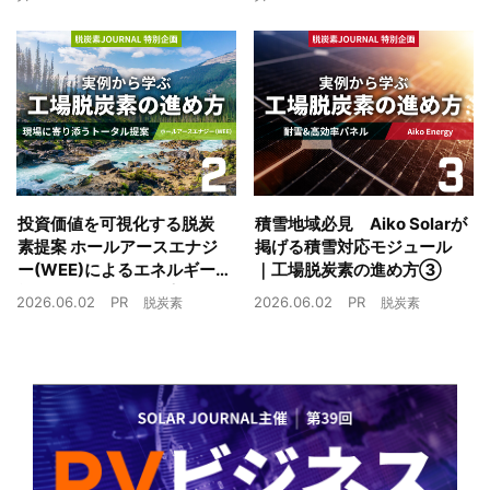
投資価値を可視化する脱炭
積雪地域必見 Aiko Solarが
素提案 ホールアースエナジ
掲げる積雪対応モジュール
ー(WEE)によるエネルギー
｜工場脱炭素の進め方③
戦略とは｜工場脱炭素の進
2026.06.02
PR
2026.06.02
PR
脱炭素
脱炭素
め方②