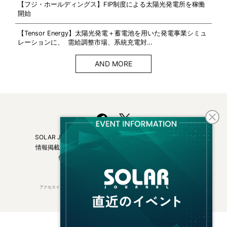
【フジ・ホールディングス】FIP制度による太陽光発電所を稼働
開始
【Tensor Energy】太陽光発電＋蓄電池を用いた発電事業シミュ
レーションに、 需給調整市場、系統充電対…
AND MORE
SOLAR JOURNALについて
フリーマガジンはこちら
情報掲載について
広告掲載について
お問い合わせ
個人情報保護方針
運営会社・媒体一覧
アクセスインターナショナルは持続可能な開発目標（SDGs）を支援しています。
© 2026 Access International Ltd.