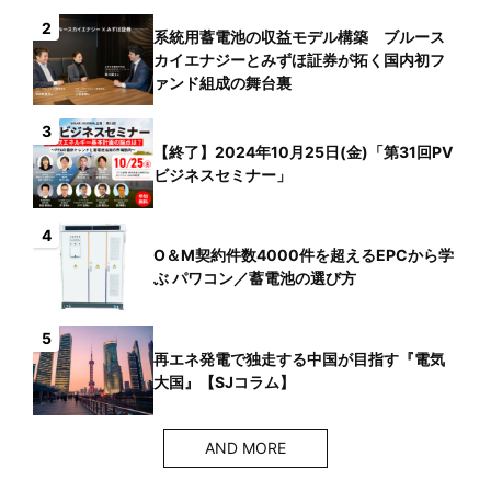
2
系統用蓄電池の収益モデル構築 ブルース
カイエナジーとみずほ証券が拓く国内初フ
ァンド組成の舞台裏
3
【終了】2024年10月25日(金)「第31回PV
ビジネスセミナー」
4
O＆M契約件数4000件を超えるEPCから学
ぶ パワコン／蓄電池の選び方
5
再エネ発電で独走する中国が目指す『電気
大国』【SJコラム】
AND MORE