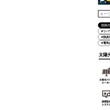
注目の
#リパ
#脱炭
#電気
太陽