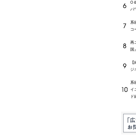
O
パ
系
コ
再
国
【
ジ
系
イ
ド