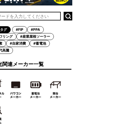
タグ
#FIP
#PPA
ワリング
#産業屋根ソーラー
素
#自家消費
#蓄電池
代高騰
光関連メーカー一覧