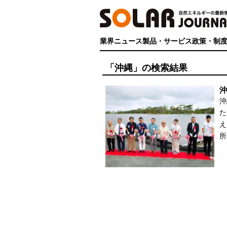
業界ニュース
製品・サービス
政策・制
「沖縄」の検索結果
沖
沖
た
え
所