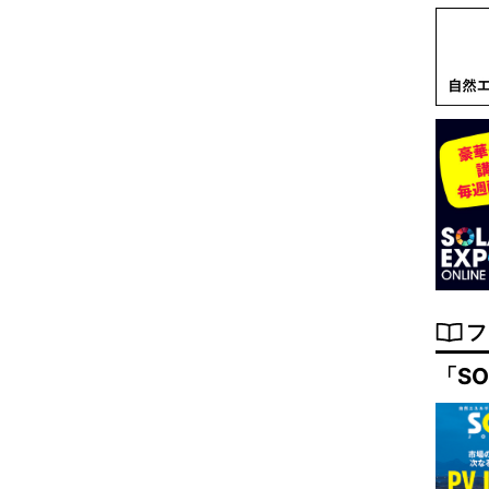
フ
「SO