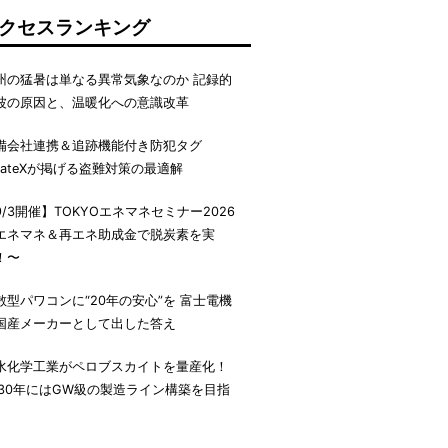
クセスランキング
州の猛暑は単なる異常気象なのか 記録的
波の原因と、温暖化への意識改革
備会社連携＆追跡機能付き防犯タグ
irateXが掲げる盗難対策の最適解
9/3開催】TOKYOエネマネセミナー2026
エネマネ＆再エネ助成金で脱炭素を実
！〜
散型パワコンに“20年の安心”を 富士電機
国産メーカーとして出した答え
水化学工業がペロブスカイトを量産化！
030年にはGW級の製造ライン構築を目指