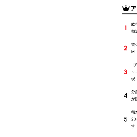
ア
欧
熱
警
M
【
～
現
分
が
積
2
す