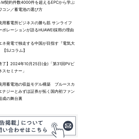
＆M契約件数4000件を超えるEPCから学ぶ
ワコン／蓄電池の選び方
統用蓄電所ビジネスの勝ち筋 サンライフ
ーポレーションが語るHUAWEI採用の理由
エネ発電で独走する中国が目指す『電気大
』【SJコラム】
終了】2024年10月25日(金)「第31回PVビ
ネスセミナー」
統用蓄電池の収益モデル構築 ブルースカ
エナジーとみずほ証券が拓く国内初ファン
組成の舞台裏