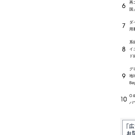
再
国
ダ
用
系
イ
ド
グ
地
Ba
O
パ