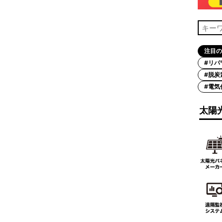
注目の
#リパ
#脱炭
#電気
太陽