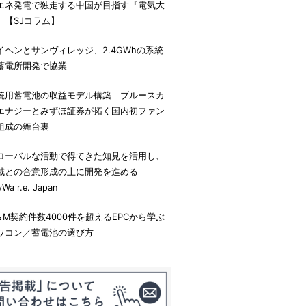
エネ発電で独走する中国が目指す『電気大
』【SJコラム】
イヘンとサンヴィレッジ、2.4GWhの系統
蓄電所開発で協業
統用蓄電池の収益モデル構築 ブルースカ
エナジーとみずほ証券が拓く国内初ファン
組成の舞台裏
ローバルな活動で得てきた知見を活用し、
域との合意形成の上に開発を進める
yWa r.e. Japan
＆M契約件数4000件を超えるEPCから学ぶ
ワコン／蓄電池の選び方