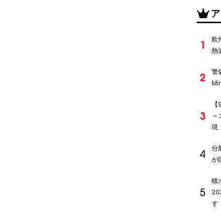
ア
欧
熱
警
M
【
～
現
分
が
積
2
す