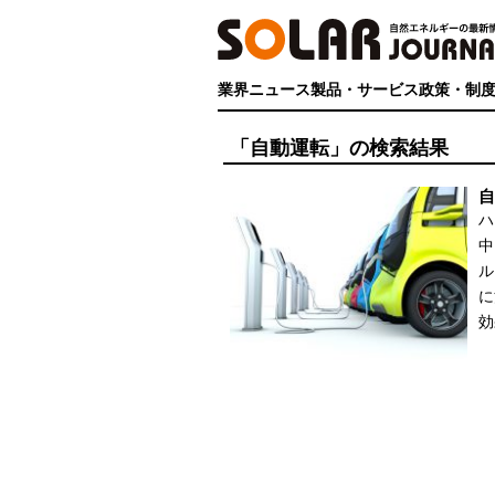
業界ニュース
製品・サービス
政策・制
「自動運転」の検索結果
自
ハ
中
ル
に
効