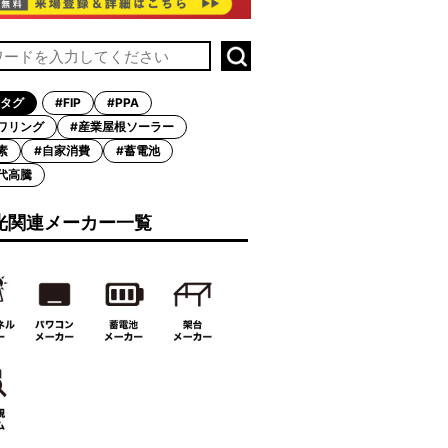
タグ
#FIP
#PPA
ワリング
#産業屋根ソーラー
素
#自家消費
#蓄電池
代高騰
光関連メーカー一覧