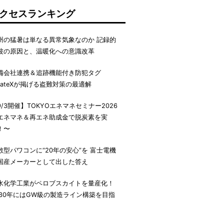
クセスランキング
州の猛暑は単なる異常気象なのか 記録的
波の原因と、温暖化への意識改革
備会社連携＆追跡機能付き防犯タグ
irateXが掲げる盗難対策の最適解
9/3開催】TOKYOエネマネセミナー2026
エネマネ＆再エネ助成金で脱炭素を実
！〜
散型パワコンに“20年の安心”を 富士電機
国産メーカーとして出した答え
水化学工業がペロブスカイトを量産化！
030年にはGW級の製造ライン構築を目指