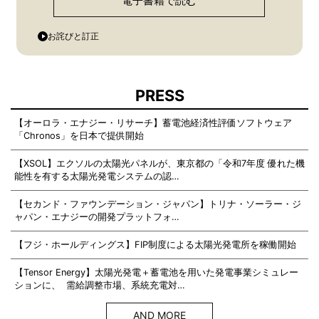
電子書籍で読む
お詫びと訂正
PRESS
【オーロラ・エナジー・リサーチ】蓄電池経済性評価ソフトウェア
「Chronos」を日本で提供開始
【XSOL】エクソルの太陽光パネルが、東京都の「令和7年度 優れた機
能性を有する太陽光発電システムの認…
【セカンド・ファウンデーション・ジャパン】トリナ・ソーラー・ジ
ャパン・エナジーの開発プラットフォ…
【フジ・ホールディングス】FIP制度による太陽光発電所を稼働開始
【Tensor Energy】太陽光発電＋蓄電池を用いた発電事業シミュレー
ションに、 需給調整市場、系統充電対…
AND MORE