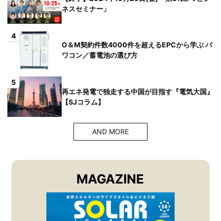
ネスセミナー」
4
O＆M契約件数4000件を超えるEPCから学ぶ パ
ワコン／蓄電池の選び方
5
再エネ発電で独走する中国が目指す『電気大国』
【SJコラム】
AND MORE
MAGAZINE