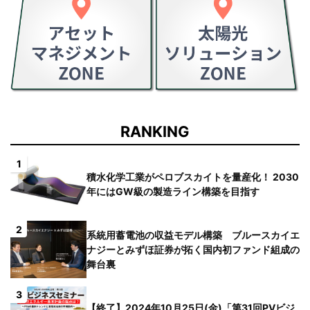
RANKING
1
積水化学工業がペロブスカイトを量産化！ 2030
年にはGW級の製造ライン構築を目指す
2
系統用蓄電池の収益モデル構築 ブルースカイエ
ナジーとみずほ証券が拓く国内初ファンド組成の
舞台裏
3
【終了】2024年10月25日(金)「第31回PVビジ