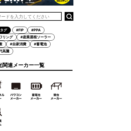
タグ
#FIP
#PPA
ワリング
#産業屋根ソーラー
素
#自家消費
#蓄電池
代高騰
光関連メーカー一覧