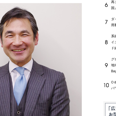
再
国
ダ
用
系
イ
ド
グ
地
Ba
O
パ