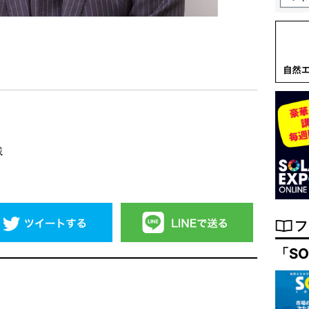
載
フ
「SO