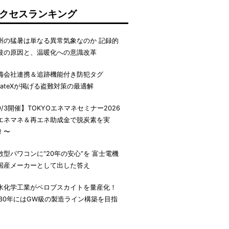
クセスランキング
州の猛暑は単なる異常気象なのか 記録的
波の原因と、温暖化への意識改革
備会社連携＆追跡機能付き防犯タグ
irateXが掲げる盗難対策の最適解
9/3開催】TOKYOエネマネセミナー2026
エネマネ＆再エネ助成金で脱炭素を実
！〜
散型パワコンに“20年の安心”を 富士電機
国産メーカーとして出した答え
水化学工業がペロブスカイトを量産化！
030年にはGW級の製造ライン構築を目指