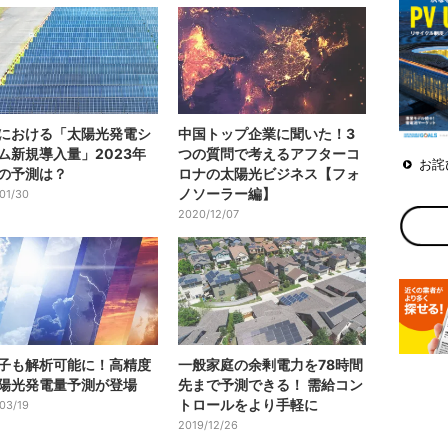
における「太陽光発電シ
中国トップ企業に聞いた！3
ム新規導入量」2023年
つの質問で考えるアフターコ
お詫
の予測は？
ロナの太陽光ビジネス【フォ
ノソーラー編】
01/30
2020/12/07
子も解析可能に！高精度
一般家庭の余剰電力を78時間
陽光発電量予測が登場
先まで予測できる！ 需給コン
トロールをより手軽に
03/19
2019/12/26