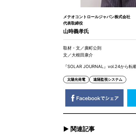
メテオコントロールジャパン株式会社
代表取締役
山時義孝氏
取材・文／廣町公則
文／大根田康介
『SOLAR JOURNAL』vol.24から転
太陽光発電
遠隔監視システム
► 関連記事