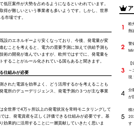
て低圧案件が大勢を占めるようになるといわれています。
ア
取得が難しいという事業者も多いようです。しかし、世界
ある市場です。
欧
熱
既設のエネルギーより安くなっており、今後、発電量が変
警
進むことを考えると、電力の需要予測に加えて供給予測も
M
技術の開発が進んでいますが、欧州ではすでに、発電量を
トすることがルール化されている国もあると聞きます。
【
～
る仕組みが必要
現
測された電源を効率よく、どう活用するかを考えることも
分
発電所のデューデリジェンス、発電予測の３つが主な事業
が
は全世界で4万ヶ所以上の発電状況を常時モニタリングして
積
場では、発電資産を正しく評価できる仕組みが必要です。基
2
り効果的に活用することに一層貢献していきたく思いま
す