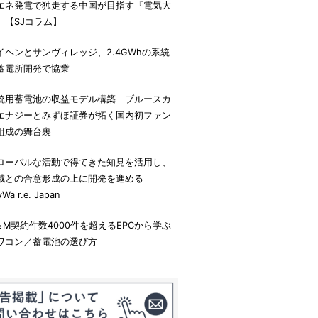
エネ発電で独走する中国が目指す『電気大
』【SJコラム】
イヘンとサンヴィレッジ、2.4GWhの系統
蓄電所開発で協業
統用蓄電池の収益モデル構築 ブルースカ
エナジーとみずほ証券が拓く国内初ファン
組成の舞台裏
ローバルな活動で得てきた知見を活用し、
域との合意形成の上に開発を進める
yWa r.e. Japan
＆M契約件数4000件を超えるEPCから学ぶ
ワコン／蓄電池の選び方