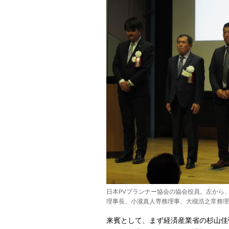
日本PVプランナー協会の協会役員。左から
理事長、小瀧真人専務理事、大槻浩之常務
来賓として、まず経済産業省の杉山佳