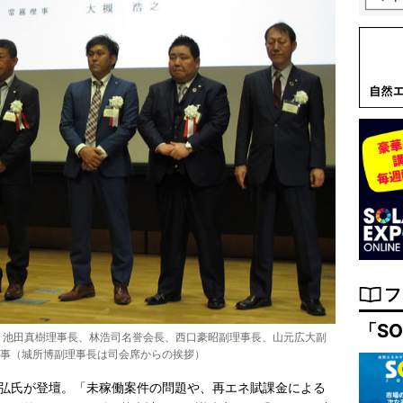
フ
「SO
、池田真樹理事長、林浩司名誉会長、西口豪昭副理事長、山元広大副
理事（城所博副理事長は司会席からの挨拶）
弘氏が登壇。「未稼働案件の問題や、再エネ賦課金による