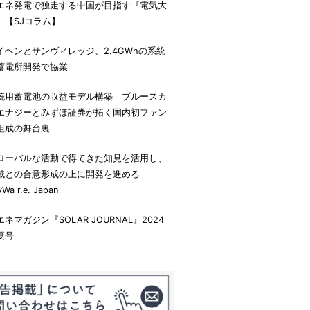
エネ発電で独走する中国が目指す『電気大
』【SJコラム】
イヘンとサンヴィレッジ、2.4GWhの系統
蓄電所開発で協業
統用蓄電池の収益モデル構築 ブルースカ
エナジーとみずほ証券が拓く国内初ファン
組成の舞台裏
ローバルな活動で得てきた知見を活用し、
域との合意形成の上に開発を進める
yWa r.e. Japan
エネマガジン『SOLAR JOURNAL』2024
夏号