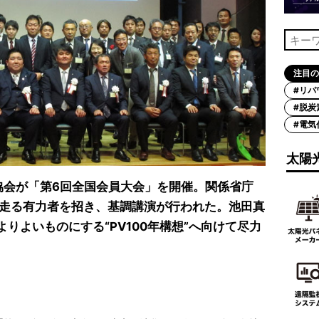
注目の
#リパ
#脱炭
#電気
太陽
ー協会が「第6回全国会員大会」を開催。関係省庁
走る有力者を招き、基調講演が行われた。池田真
よりよいものにする“PV100年構想”へ向けて尽力