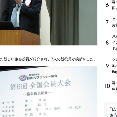
再
国
ダ
用
系
イ
ド
した新しい協会役員が紹介され、7人の新役員が挨拶をした。
グ
地
Ba
再
年