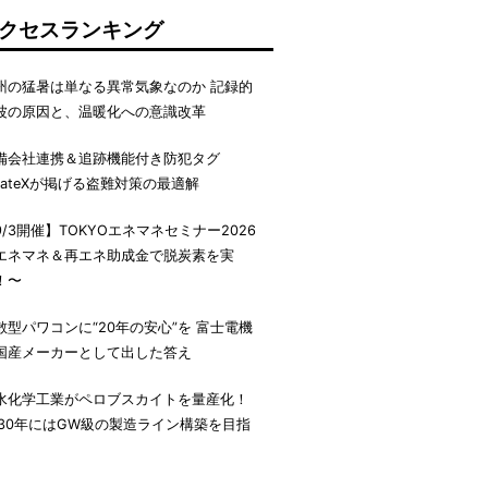
クセスランキング
州の猛暑は単なる異常気象なのか 記録的
波の原因と、温暖化への意識改革
備会社連携＆追跡機能付き防犯タグ
irateXが掲げる盗難対策の最適解
9/3開催】TOKYOエネマネセミナー2026
エネマネ＆再エネ助成金で脱炭素を実
！〜
散型パワコンに“20年の安心”を 富士電機
国産メーカーとして出した答え
水化学工業がペロブスカイトを量産化！
030年にはGW級の製造ライン構築を目指