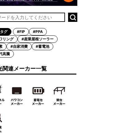
タグ
#FIP
#PPA
ワリング
#産業屋根ソーラー
素
#自家消費
#蓄電池
代高騰
光関連メーカー一覧