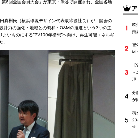
の「第6回全国会員大会」が東京・渋谷で開催され、全国各地
ア
池田真樹氏（横浜環境デザイン代表取締役社長）が、開会の
欧
設計力の強化・地域との調和・O&Mの推進という3つの主
熱
りよいものにする“PV100年構想”へ向け、再生可能エネルギ
た。
警
M
【
～
現
分
が
積
2
す