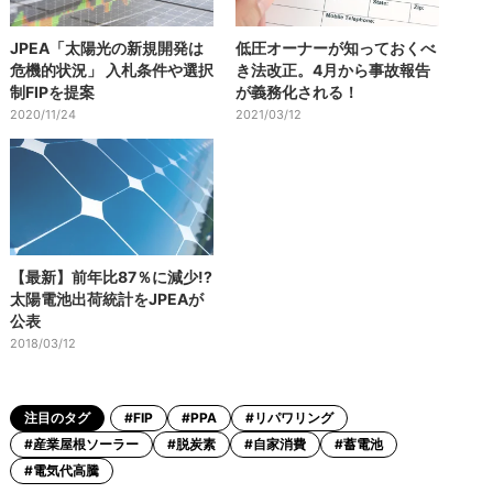
JPEA「太陽光の新規開発は
低圧オーナーが知っておくべ
危機的状況」 入札条件や選択
き法改正。4月から事故報告
制FIPを提案
が義務化される！
2020/11/24
2021/03/12
【最新】前年比87％に減少!?
太陽電池出荷統計をJPEAが
公表
2018/03/12
注目のタグ
#FIP
#PPA
#リパワリング
#産業屋根ソーラー
#脱炭素
#自家消費
#蓄電池
#電気代高騰