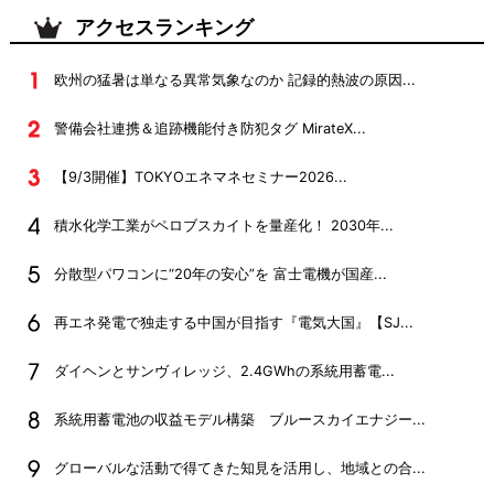
アクセスランキング
欧州の猛暑は単なる異常気象なのか 記録的熱波の原因...
警備会社連携＆追跡機能付き防犯タグ MirateX...
【9/3開催】TOKYOエネマネセミナー2026...
積水化学工業がペロブスカイトを量産化！ 2030年...
分散型パワコンに“20年の安心”を 富士電機が国産...
再エネ発電で独走する中国が目指す『電気大国』【SJ...
ダイヘンとサンヴィレッジ、2.4GWhの系統用蓄電...
系統用蓄電池の収益モデル構築 ブルースカイエナジー...
グローバルな活動で得てきた知見を活用し、地域との合...