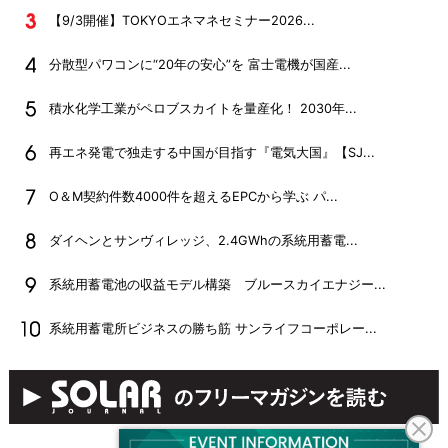
【9/3開催】TOKYOエネマネセミナー2026...
分散型パワコンに“20年の安心”を 富士電機が国産...
積水化学工業がペロブスカイトを量産化！ 2030年...
再エネ発電で独走する中国が目指す『電気大国』【SJ...
O＆M契約件数4000件を超えるEPCから学ぶ パ...
ダイヘンとサンヴィレッジ、2.4GWhの系統用蓄電...
系統用蓄電池の収益モデル構築 ブルースカイエナジー...
系統用蓄電所ビジネスの勝ち筋 サンライフコーポレー...