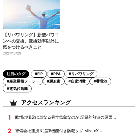
【リパワリング】新型パワコ
ンへの交換、変換効率以外に
気をつけるべきこと
2021/10/29
注目のタグ
#FIP
#PPA
#リパワリング
#産業屋根ソーラー
#脱炭素
#自家消費
#蓄電池
#電気代高騰
アクセスランキング
欧州の猛暑は単なる異常気象なのか 記録的熱波の原因...
警備会社連携＆追跡機能付き防犯タグ MirateX...