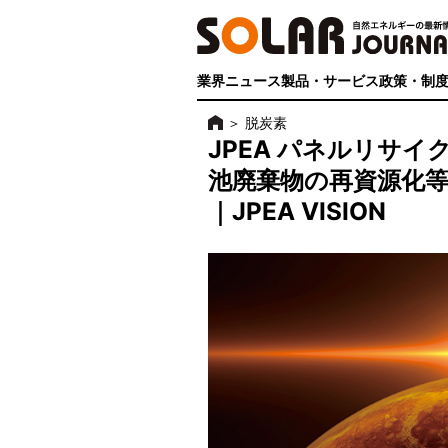
業界ニュース
製品・サービス
政策・制
＞
脱炭素
JPEA パネルリサ
池廃棄物の再資源化
｜JPEA VISION