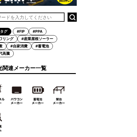
タグ
#FIP
#PPA
ワリング
#産業屋根ソーラー
素
#自家消費
#蓄電池
代高騰
光関連メーカー一覧