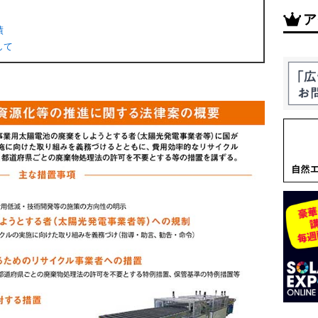
ア
績
して