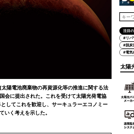
注目の
#リパ
#脱炭
#電気
太陽
(太陽電池廃棄物の再資源化等の推進に関する法
、国会に提出された。これを受けて太陽光発電協
業界としてこれを歓迎し、サーキュラーエコノミー
ていく考えを示した。