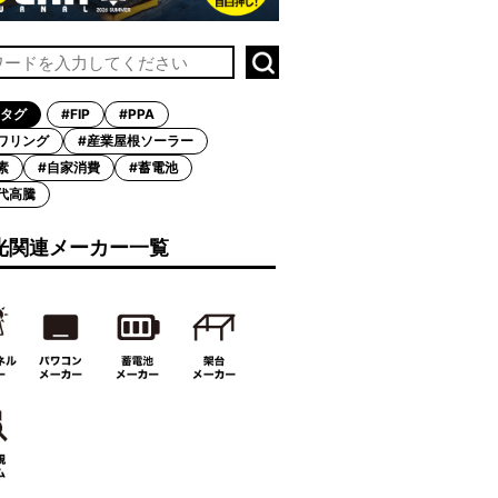
タグ
#FIP
#PPA
ワリング
#産業屋根ソーラー
素
#自家消費
#蓄電池
代高騰
光関連メーカー一覧