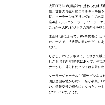
改正FIT法の制度設計に携わった経
佐、世界の再生可能エネルギー事情を
長、ソーラーシェアリングの生みの親
業4社（ジンコソーラー、ソーラーエ
これからのPVビジネスの方向性を指
改正FIT法によって、PV事業者には
た。一方で、法改正の狙いがどこにあ
ない。
しかし、PVビジネスに、これまで以
しさを増す新FIT時代にあって、何に
ナーから、得られたヒントは多岐にわ
ソーラージャーナル主催PVビジネス
回は全国各地から約230名が参集。E
い、情報交換の機会にもなった。セミ
びついていたようだ。