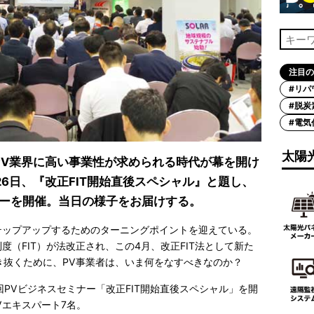
注目の
#リパ
#脱炭
#電気
太陽
、PV業界に高い事業性が求められる時代が幕を開け
6日、『改正FIT開始直後スペシャル』と題し、
ナーを開催。当日の様子をお届けする。
テップアップするためのターニングポイントを迎えている。
度（FIT）が法改正され、この4月、改正FIT法として新た
き抜くために、PV事業者は、いま何をなすべきなのか？
回PVビジネスセミナー「改正FIT開始直後スペシャル」を開
Vエキスパート7名。