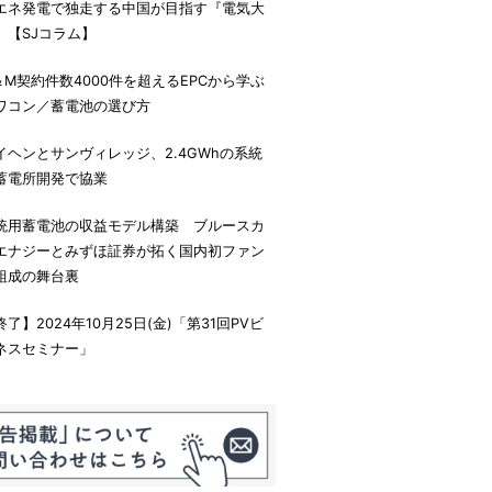
エネ発電で独走する中国が目指す『電気大
』【SJコラム】
＆M契約件数4000件を超えるEPCから学ぶ
ワコン／蓄電池の選び方
イヘンとサンヴィレッジ、2.4GWhの系統
蓄電所開発で協業
統用蓄電池の収益モデル構築 ブルースカ
エナジーとみずほ証券が拓く国内初ファン
組成の舞台裏
終了】2024年10月25日(金)「第31回PVビ
ネスセミナー」