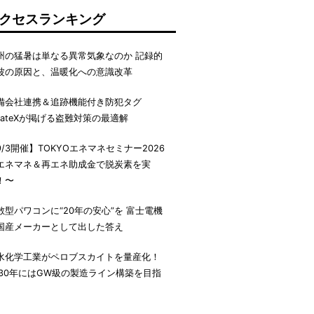
クセスランキング
州の猛暑は単なる異常気象なのか 記録的
波の原因と、温暖化への意識改革
備会社連携＆追跡機能付き防犯タグ
irateXが掲げる盗難対策の最適解
9/3開催】TOKYOエネマネセミナー2026
エネマネ＆再エネ助成金で脱炭素を実
！〜
散型パワコンに“20年の安心”を 富士電機
国産メーカーとして出した答え
水化学工業がペロブスカイトを量産化！
030年にはGW級の製造ライン構築を目指