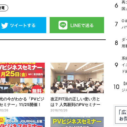
再
発電
国
O
パ
ダ
用
系
イ
ド
【
ジ
光の今がわかる「PVビジ
改正FIT法の正しい使い方と
セミナー」11/25開催！
は？ 人気殺到のPVセミナー
10/26
2016/10/26