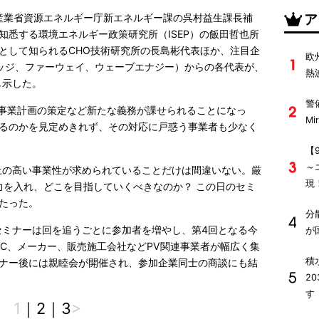
ア
済産業省資源エネルギー庁新エネルギー課の呉村益生課長補
知悉する環境エネルギー政策研究所（ISEP）の飯田哲也所
として知られるCHO技術研究所の長島彬代表ほか、注目企
欧
ッジ、ファーウェイ、ウェーブエナジー）からの各代表が、
熱
し示した。
警
、事業計画の策定など新たな義務が課せられることになっ
M
るのかを見定めきれず、その対応に戸惑う事業者も少なく
【
～
上の高い事業性が求められていることだけは間違いない。厳
現
力を入れ、どこを目指していくべきなのか？ この日のセミ
たった。
分
セミナーは回を追うごとに参加者を増やし、第4回となる今
が
PC、メーカー、販売施工会社などPV関連事業者が幅広く集
積
ナー後には親睦会が開催され、参加企業同士の商談にも結
2
す
1
｜
2
｜
3
>