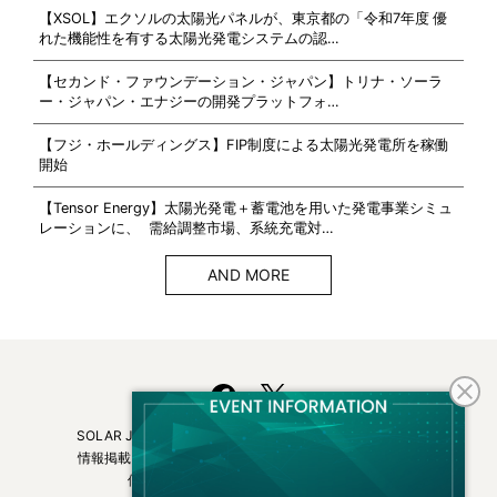
【XSOL】エクソルの太陽光パネルが、東京都の「令和7年度 優
れた機能性を有する太陽光発電システムの認…
【セカンド・ファウンデーション・ジャパン】トリナ・ソーラ
ー・ジャパン・エナジーの開発プラットフォ…
【フジ・ホールディングス】FIP制度による太陽光発電所を稼働
開始
【Tensor Energy】太陽光発電＋蓄電池を用いた発電事業シミュ
レーションに、 需給調整市場、系統充電対…
AND MORE
SOLAR JOURNALについて
フリーマガジンはこちら
情報掲載について
広告掲載について
お問い合わせ
個人情報保護方針
運営会社・媒体一覧