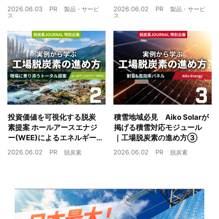
未来
制御技術を蓄電池市場へ
2026.06.03
PR
2026.06.02
PR
製品・サービ
製品・サービ
ス
ス
投資価値を可視化する脱炭
積雪地域必見 Aiko Solarが
素提案 ホールアースエナジ
掲げる積雪対応モジュール
ー(WEE)によるエネルギー
｜工場脱炭素の進め方③
戦略とは｜工場脱炭素の進
2026.06.02
PR
2026.06.02
PR
脱炭素
脱炭素
め方②