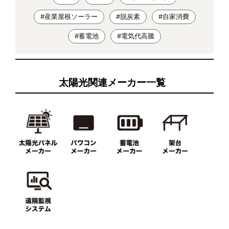
#産業屋根ソーラー
#脱炭素
#自家消費
#蓄電池
#電気代高騰
太陽光関連メーカー一覧