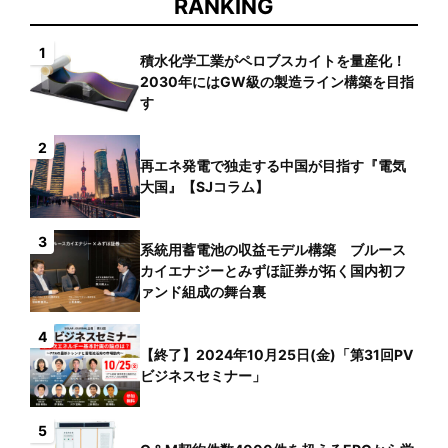
RANKING
1
積水化学工業がペロブスカイトを量産化！
2030年にはGW級の製造ライン構築を目指
す
2
再エネ発電で独走する中国が目指す『電気
大国』【SJコラム】
3
系統用蓄電池の収益モデル構築 ブルース
カイエナジーとみずほ証券が拓く国内初フ
ァンド組成の舞台裏
4
【終了】2024年10月25日(金)「第31回PV
ビジネスセミナー」
5