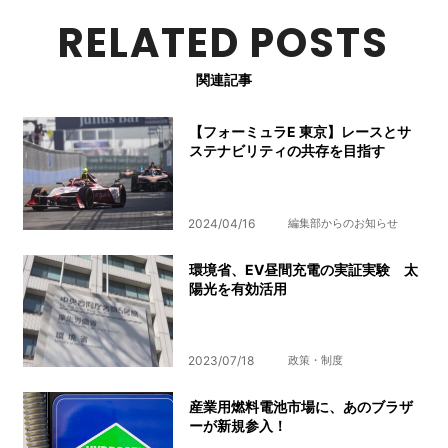
RELATED POSTS
関連記事
【フォーミュラE 東京】レースとサ
ステナビリティの共存を目指す
2024/04/16
編集部からのお知らせ
環境省、EV昼間充電の実証実験 太
陽光を有効活用
2023/07/18
政策・制度
産業用燃料電池市場に、あのブラザ
ーが新規参入！