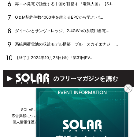
再エネ発電で独走する中国が目指す『電気大国』【SJ...
O＆M契約件数4000件を超えるEPCから学ぶ パ...
ダイヘンとサンヴィレッジ、2.4GWhの系統用蓄電...
系統用蓄電池の収益モデル構築 ブルースカイエナジー...
【終了】2024年10月25日(金)「第31回PV...
SOLAR JOURNALについて
フリーマガジンはこちら
広告掲載について
情報掲載について
お問い合わせ
採用情報
個人情報保護方針
運営会社・媒体一覧
For overseas customers