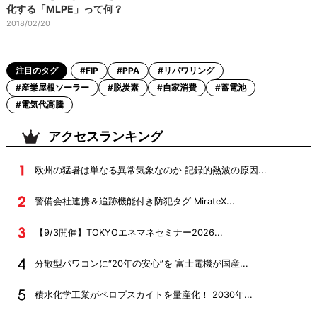
化する「MLPE」って何？
2018/02/20
注目のタグ
#FIP
#PPA
#リパワリング
#産業屋根ソーラー
#脱炭素
#自家消費
#蓄電池
#電気代高騰
アクセスランキング
欧州の猛暑は単なる異常気象なのか 記録的熱波の原因...
警備会社連携＆追跡機能付き防犯タグ MirateX...
【9/3開催】TOKYOエネマネセミナー2026...
分散型パワコンに“20年の安心”を 富士電機が国産...
積水化学工業がペロブスカイトを量産化！ 2030年...