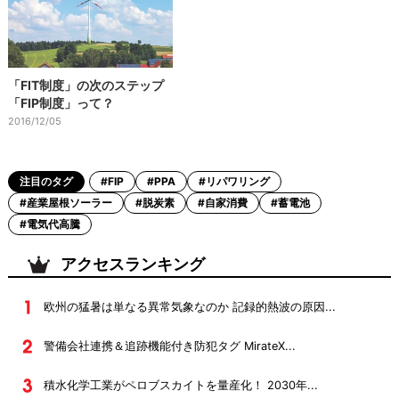
「FIT制度」の次のステップ
「FIP制度」って？
2016/12/05
注目のタグ
#FIP
#PPA
#リパワリング
#産業屋根ソーラー
#脱炭素
#自家消費
#蓄電池
#電気代高騰
アクセスランキング
欧州の猛暑は単なる異常気象なのか 記録的熱波の原因...
警備会社連携＆追跡機能付き防犯タグ MirateX...
積水化学工業がペロブスカイトを量産化！ 2030年...