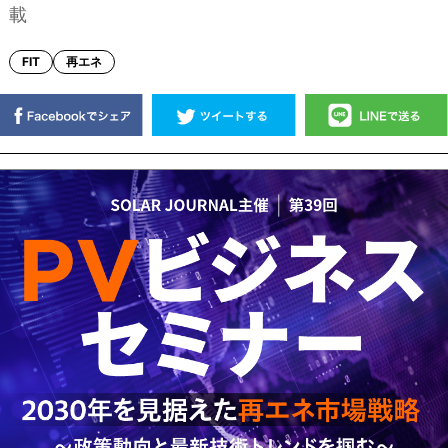
載
FIT
再エネ