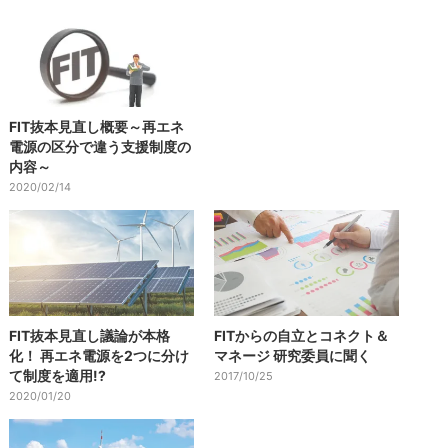
FIT抜本見直し概要～再エネ
電源の区分で違う支援制度の
内容～
2020/02/14
FIT抜本見直し議論が本格
FITからの自立とコネクト＆
化！ 再エネ電源を2つに分け
マネージ 研究委員に聞く
て制度を適用!?
2017/10/25
2020/01/20