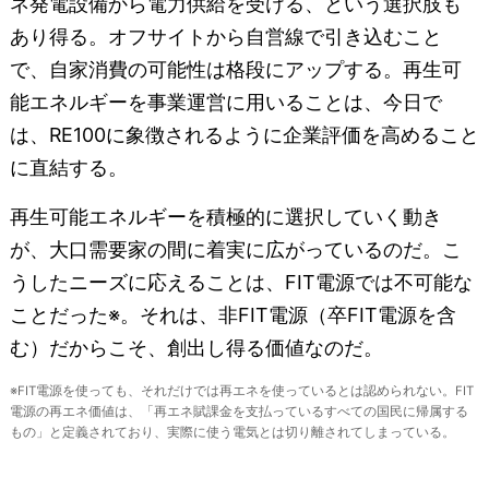
ネ発電設備から電力供給を受ける、という選択肢も
あり得る。オフサイトから自営線で引き込むこと
で、自家消費の可能性は格段にアップする。再生可
能エネルギーを事業運営に用いることは、今日で
は、RE100に象徴されるように企業評価を高めること
に直結する。
再生可能エネルギーを積極的に選択していく動き
が、大口需要家の間に着実に広がっているのだ。こ
うしたニーズに応えることは、FIT電源では不可能な
ことだった※。それは、非FIT電源（卒FIT電源を含
む）だからこそ、創出し得る価値なのだ。
※FIT電源を使っても、それだけでは再エネを使っているとは認められない。FIT
電源の再エネ価値は、「再エネ賦課金を支払っているすべての国民に帰属する
もの」と定義されており、実際に使う電気とは切り離されてしまっている。