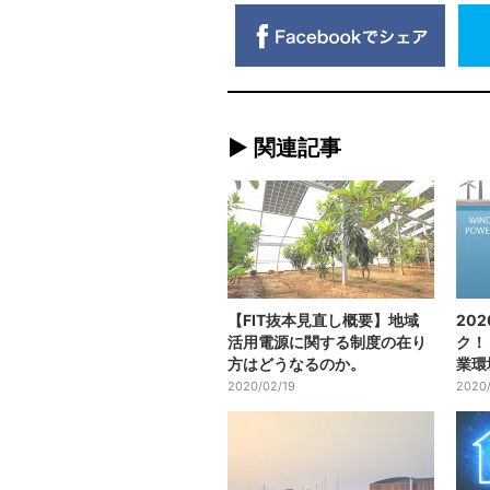
► 関連記事
【FIT抜本見直し概要】地域
20
活用電源に関する制度の在り
ク！
方はどうなるのか。
業環
2020/02/19
2020/