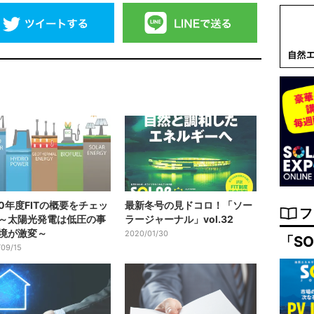
20年度FITの概要をチェッ
最新冬号の見ドコロ！「ソー
フ
～太陽光発電は低圧の事
ラージャーナル」vol.32
境が激変～
2020/01/30
「SO
09/15