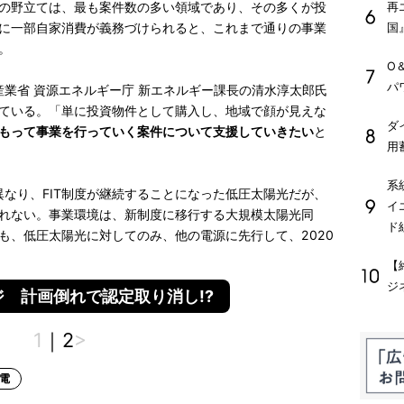
の野立ては、最も案件数の多い領域であり、その多くが投
再
に一部自家消費が義務づけられると、これまで通りの事業
国
。
O
パ
産業省 資源エネルギー庁 新エネルギー課長の清水淳太郎氏
ている。「単に投資物件として購入し、地域で顔が見えな
ダ
もって事業を行っていく案件について支援していきたい
と
用
系
異なり、FIT制度が継続することになった低圧太陽光だが、
イ
れない。事業環境は、新制度に移行する大規模太陽光同
ド
も、低圧太陽光に対してのみ、他の電源に先行して、2020
【
ジ
 計画倒れで認定取り消し!?
1
｜
2
>
電