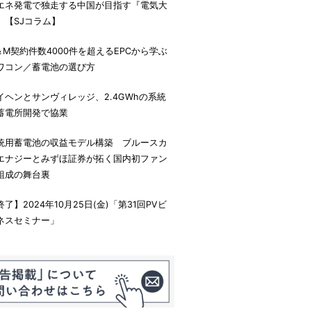
エネ発電で独走する中国が目指す『電気大
』【SJコラム】
＆M契約件数4000件を超えるEPCから学ぶ
ワコン／蓄電池の選び方
イヘンとサンヴィレッジ、2.4GWhの系統
蓄電所開発で協業
統用蓄電池の収益モデル構築 ブルースカ
エナジーとみずほ証券が拓く国内初ファン
組成の舞台裏
終了】2024年10月25日(金)「第31回PVビ
ネスセミナー」