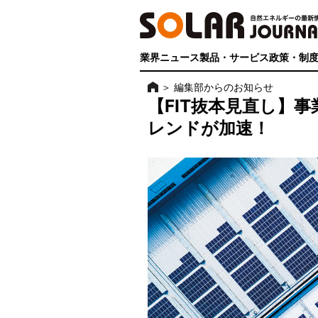
業界ニュース
製品・サービス
政策・制
＞
編集部からのお知らせ
【FIT抜本見直し】
レンドが加速！