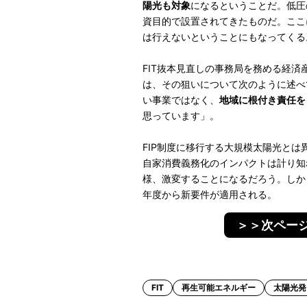
陽光も対象
になるということだ。低圧
資目的で設置されてきたものだ。ここ
は行えないということにもなってくる
FIT抜本見直しの事務局を務める経済
は、その狙いについて次のように述べ
い事業ではなく、
地域に根付き責任を
思っています」。
FIP制度に移行する大規模太陽光とは
自家消費義務化のインパクトは計り知
様、激変することになるだろう。しか
年度から新要件が適用される。
＞＞次ページ
FIT
再生可能エネルギー
太陽光発