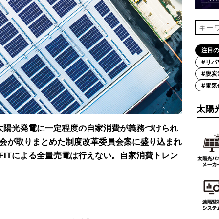
注目の
#リパ
#脱炭
#電気
太陽
圧太陽光発電に一定程度の自家消費が義務づけられ
会が取りまとめた制度改革委員会案に盛り込まれ
FITによる全量売電は行えない。自家消費トレン