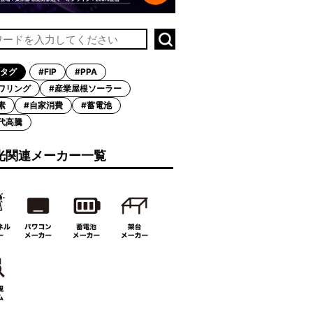
タグ
#FIP
#PPA
ワリング
#産業屋根ソーラー
素
#自家消費
#蓄電池
代高騰
光関連メーカー一覧