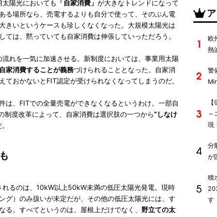
用太陽光においても
「自家消費」
が大きなトレンドになって
ア
ある場所なら、売電するよりも自分で使って、そのぶん電
大きいというケースも珍しくなくなった。大規模太陽光は
しては、黙っていても自家消費は伸張していっただろう。
欧
熱
この流れを一気に加速させる。新制度においては、事業用太陽
自家消費することが義務
づけられることとなった。自家消
警
えておかないとFIT認定が受けられなくなってしまうのだ。
M
【
件は、FITでの全量売電ができなくなるというわけ。一部自
～
の制度改革によって、自家消費は選択肢の一つから
“しなけ
現
だ。
分
も
が
積
されるのは、10kW以上50kW未満の低圧太陽光発電。現時
2
ング）のみ扱いが未定だが、その他の低圧太陽光には、す
す
なる。すべてというのは、屋根上だけでなく、
野立ての太