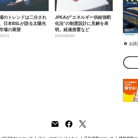
場のトレンドは二分され
JPEAが“エネルギー供給強靭
、日本BSLが語る太陽光
化法”の制度設計に見解を表
市場の展望
明。経過措置など
12/23
2020/09/30
お詫