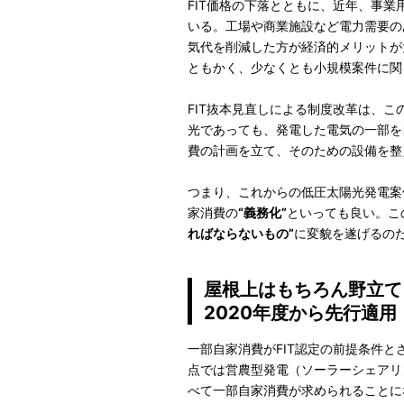
FIT価格の下落とともに、近年、事業
いる。工場や商業施設など電力需要の
気代を削減した方が経済的メリットが
ともかく、少なくとも小規模案件に関
FIT抜本見直しによる制度改革は、
光であっても、発電した電気の一部を
費の計画を立て、そのための設備を整
つまり、これからの低圧太陽光発電案
家消費の
“義務化”
といっても良い。こ
ればならないもの”
に変貌を遂げるの
屋根上はもちろん野立て
2020年度から先行適用
一部自家消費がFIT認定の前提条件と
点では営農型発電（ソーラーシェアリ
べて一部自家消費が求められることに