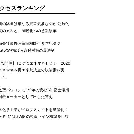
クセスランキング
州の猛暑は単なる異常気象なのか 記録的
波の原因と、温暖化への意識改革
備会社連携＆追跡機能付き防犯タグ
irateXが掲げる盗難対策の最適解
9/3開催】TOKYOエネマネセミナー2026
エネマネ＆再エネ助成金で脱炭素を実
！〜
散型パワコンに“20年の安心”を 富士電機
国産メーカーとして出した答え
水化学工業がペロブスカイトを量産化！
030年にはGW級の製造ライン構築を目指