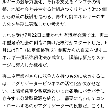
ルギーの競争力強化、それを支えるインフラの構
築、地域社会と共生する仕組みづくりという3つの面
から政策の検討を進める。再生可能エネルギーの主
力化を早期に実現したい考えだ。
これを受け7月22日に開かれた有識者会議では、再エ
ネ型経済社会の創造に向けた検討がスタートした。6
月にはFIT（固定価格買取）制度からの自立を促すエ
ネルギー供給強靭化法が成立し、議論は新たなステ
ージに突入した様相だ。
再エネ産業がさらに競争力を持つものに成長するに
は、アグリゲータービジネスの活性化が欠かせな
い。太陽光発電や蓄電池といった各地にバラバラに
存在する分散型電源を統合し、需要に合わせてコン
トロールするのがアグリゲーターの役割だ。こうし