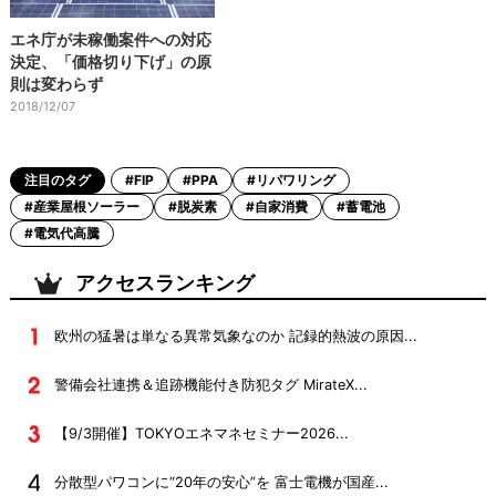
エネ庁が未稼働案件への対応
決定、「価格切り下げ」の原
則は変わらず
2018/12/07
注目のタグ
#FIP
#PPA
#リパワリング
#産業屋根ソーラー
#脱炭素
#自家消費
#蓄電池
#電気代高騰
アクセスランキング
欧州の猛暑は単なる異常気象なのか 記録的熱波の原因...
警備会社連携＆追跡機能付き防犯タグ MirateX...
【9/3開催】TOKYOエネマネセミナー2026...
分散型パワコンに“20年の安心”を 富士電機が国産...