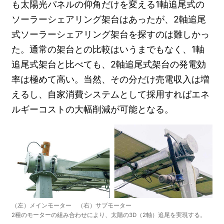
も太陽光パネルの仰角だけを変える1軸追尾式の
ソーラーシェアリング架台はあったが、2軸追尾
式ソーラーシェアリング架台を探すのは難しかっ
た。通常の架台との比較はいうまでもなく、1軸
追尾式架台と比べても、2軸追尾式架台の発電効
率は極めて高い。当然、その分だけ売電収入は増
えるし、自家消費システムとして採用すればエネ
ルギーコストの大幅削減が可能となる。
（左）メインモーター （右）サブモーター
2種のモーターの組み合わせにより、太陽の3D（2軸）追尾を実現する。