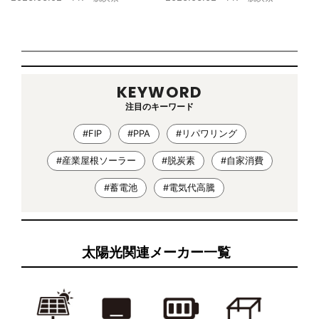
め方②
KEYWORD
注目のキーワード
#FIP
#PPA
#リパワリング
#産業屋根ソーラー
#脱炭素
#自家消費
#蓄電池
#電気代高騰
太陽光関連メーカー一覧