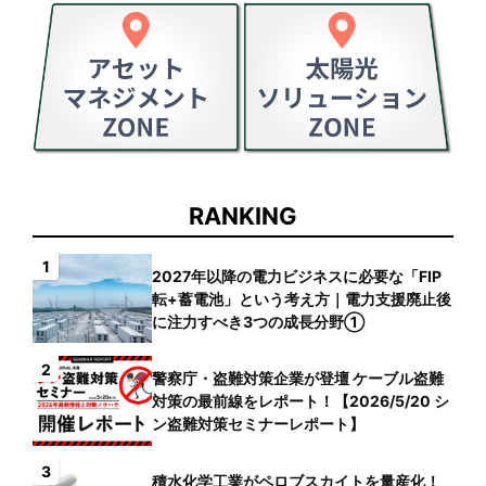
RANKING
1
2027年以降の電力ビジネスに必要な「FIP
転+蓄電池」という考え方｜電力支援廃止後
に注力すべき3つの成長分野①
2
警察庁・盗難対策企業が登壇 ケーブル盗難
対策の最前線をレポート！【2026/5/20 シ
ン盗難対策セミナーレポート】
3
積水化学工業がペロブスカイトを量産化！