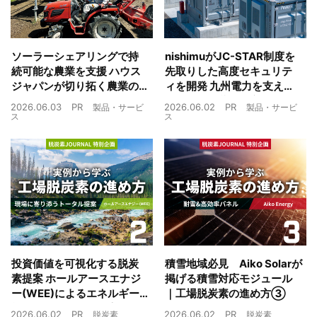
ソーラーシェアリングで持
nishimuがJC-STAR制度を
続可能な農業を支援 ハウス
先取りした高度セキュリテ
ジャパンが切り拓く農業の
ィを開発 九州電力を支えた
未来
制御技術を蓄電池市場へ
2026.06.03
PR
2026.06.02
PR
製品・サービ
製品・サービ
ス
ス
投資価値を可視化する脱炭
積雪地域必見 Aiko Solarが
素提案 ホールアースエナジ
掲げる積雪対応モジュール
ー(WEE)によるエネルギー
｜工場脱炭素の進め方③
戦略とは｜工場脱炭素の進
2026.06.02
PR
2026.06.02
PR
脱炭素
脱炭素