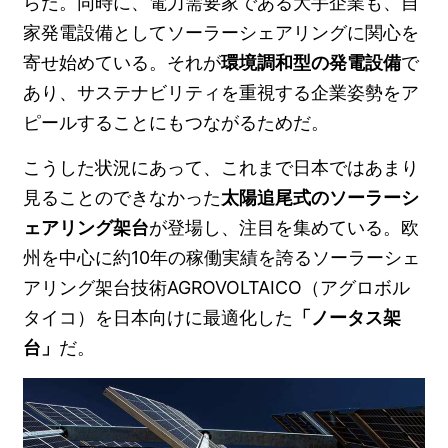
らだ。同時に、電力需要家である大手企業も、自
家発電設備としてソーラーシェアリングに関心を
寄せ始めている。それが
環境調和型の発電設備
で
あり、サステナビリティを重視する企業姿勢をア
ピールすることにもつながるためだ。
こうした状況にあって、これまで日本ではあまり
見ることのできなかった
太陽追尾式のソーラーシ
ェアリング架台
が登場し、注目を集めている。欧
州を中心に約10年の稼働実績を誇るソーラーシェ
アリング架台技術AGROVOLTAICO（アグロボル
タイコ）を日本向けに最適化した
「ノータス架
台」
だ。