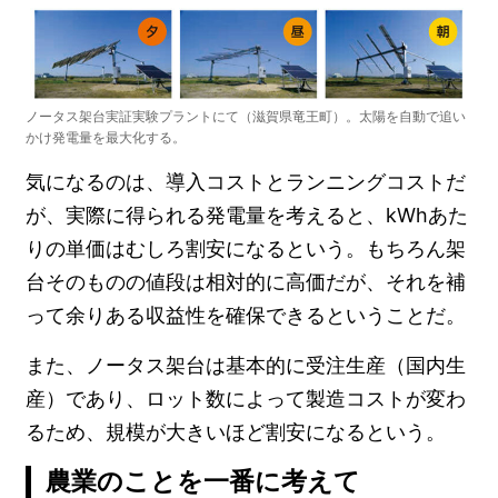
ノータス架台実証実験プラントにて（滋賀県竜王町）。太陽を自動で追い
かけ発電量を最大化する。
気になるのは、導入コストとランニングコストだ
が、実際に得られる発電量を考えると、kWhあた
りの単価はむしろ割安になるという。もちろん架
台そのものの値段は相対的に高価だが、それを補
って余りある収益性を確保できるということだ。
また、ノータス架台は基本的に受注生産（国内生
産）であり、ロット数によって製造コストが変わ
るため、規模が大きいほど割安になるという。
農業のことを一番に考えて