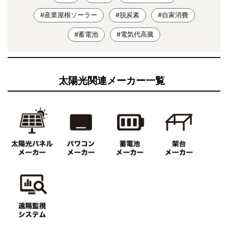
#産業屋根ソーラー
#脱炭素
#自家消費
#蓄電池
#電気代高騰
太陽光関連メーカー一覧