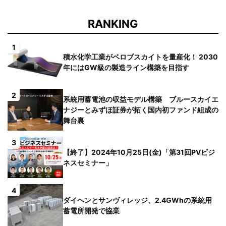
RANKING
1
積水化学工業がペロブスカイトを量産化！ 2030
年にはGW級の製造ライン構築を目指す
2
系統用蓄電池の収益モデル構築 ブルースカイエ
ナジーとみずほ証券が拓く国内初ファンド組成の
舞台裏
3
【終了】2024年10月25日(金)「第31回PVビジ
ネスセミナー」
4
ダイヘンとサンヴィレッジ、2.4GWhの系統用
蓄電所開発で協業