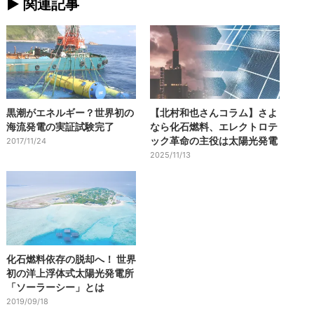
► 関連記事
黒潮がエネルギー？世界初の
【北村和也さんコラム】さよ
海流発電の実証試験完了
なら化石燃料、エレクトロテ
ック革命の主役は太陽光発電
2017/11/24
2025/11/13
化石燃料依存の脱却へ！ 世界
初の洋上浮体式太陽光発電所
「ソーラーシー」とは
2019/09/18