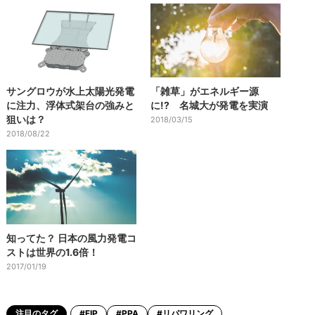
サングロウが水上太陽光発電
「雑草」がエネルギー源
に注力、浮体式架台の強みと
に!? 名城大が発電を実演
狙いは？
2018/03/15
2018/08/22
知ってた？ 日本の風力発電コ
ストは世界の1.6倍！
2017/01/19
注目のタグ
#FIP
#PPA
#リパワリング