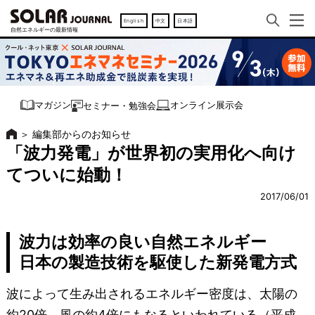
English
中文
日本語
オンライン展示会
マガジン
セミナー・勉強会
＞
編集部からのお知らせ
「波力発電」が世界初の実用化へ向け
てついに始動！
2017/06/01
波力は効率の良い自然エネルギー
日本の製造技術を駆使した新発電方式
波によって生み出されるエネルギー密度は、太陽の
約20倍、風の約4倍にもなるといわれている（平成