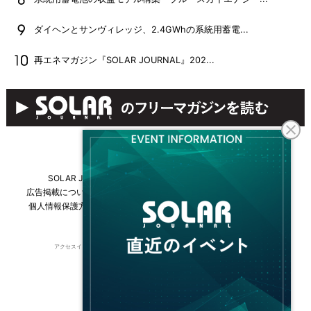
ダイヘンとサンヴィレッジ、2.4GWhの系統用蓄電...
再エネマガジン『SOLAR JOURNAL』202...
SOLAR JOURNALについて
フリーマガジンはこちら
広告掲載について
情報掲載について
お問い合わせ
採用情報
個人情報保護方針
運営会社・媒体一覧
For overseas customers
アクセスインターナショナルは持続可能な開発目標（SDGs）を支援しています。
© 2026 Access International Ltd.