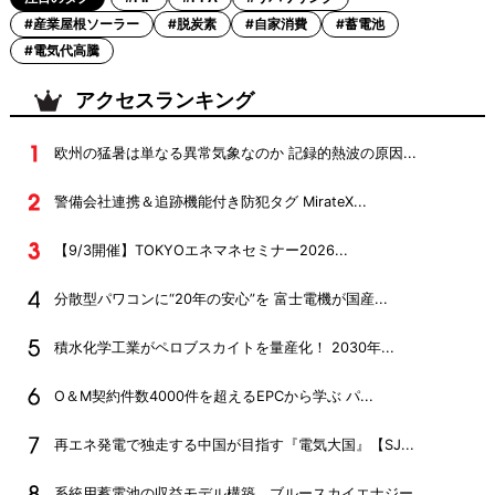
#産業屋根ソーラー
#脱炭素
#自家消費
#蓄電池
#電気代高騰
アクセスランキング
欧州の猛暑は単なる異常気象なのか 記録的熱波の原因...
警備会社連携＆追跡機能付き防犯タグ MirateX...
【9/3開催】TOKYOエネマネセミナー2026...
分散型パワコンに“20年の安心”を 富士電機が国産...
積水化学工業がペロブスカイトを量産化！ 2030年...
O＆M契約件数4000件を超えるEPCから学ぶ パ...
再エネ発電で独走する中国が目指す『電気大国』【SJ...
系統用蓄電池の収益モデル構築 ブルースカイエナジー...