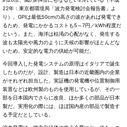
22年：東京都環境局「波力発電検討会報告書」よ
り）。GPIは最低50cmの高さの波があれば発電でき
るため、発電にかかるコストも5～7円／kWh程度だ
という。また、海洋は枯渇の心配がなく、発生する
波も太陽光や風力のように天候の影響がほとんどな
いため、安定的な電力の供給が可能だ。
今回導入した発電システムの原理はイタリアで誕生
したものだが、設計、製造は日本の近畿圏内の企業
がそれぞれ担当した。実証機の発電機や位置制御用
装置などは欧州製のものを使用しているが、その一
部を日本国内でさらに改良、ほか多くの部品が日本
製だ。実用化の際には、ほぼ国内産の部品で製造す
る予定だとしている。