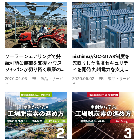
ソーラーシェアリングで持
nishimuがJC-STAR制度を
続可能な農業を支援 ハウス
先取りした高度セキュリテ
ジャパンが切り拓く農業の
ィを開発 九州電力を支えた
未来
制御技術を蓄電池市場へ
2026.06.03
PR
2026.06.02
PR
製品・サービ
製品・サービ
ス
ス