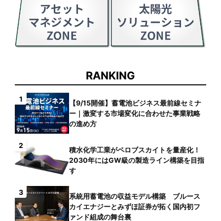
RANKING
1
【9/15開催】蓄電池ビジネス最前線セミナ
ー｜激変する市場変化に合わせた事業戦略
の進め方
2
積水化学工業がペロブスカイトを量産化！
2030年にはGW級の製造ライン構築を目指
す
3
系統用蓄電池の収益モデル構築 ブルース
カイエナジーとみずほ証券が拓く国内初フ
ァンド組成の舞台裏