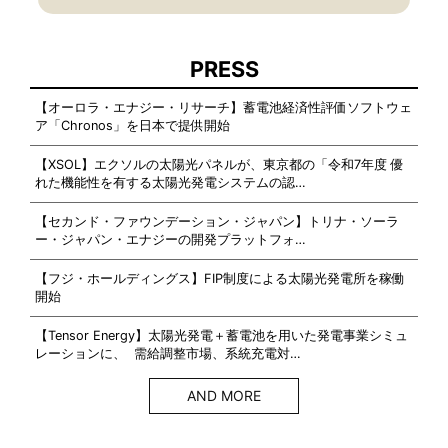
PRESS
【オーロラ・エナジー・リサーチ】蓄電池経済性評価ソフトウェ
ア「Chronos」を日本で提供開始
【XSOL】エクソルの太陽光パネルが、東京都の「令和7年度 優
れた機能性を有する太陽光発電システムの認…
【セカンド・ファウンデーション・ジャパン】トリナ・ソーラ
ー・ジャパン・エナジーの開発プラットフォ…
【フジ・ホールディングス】FIP制度による太陽光発電所を稼働
開始
【Tensor Energy】太陽光発電＋蓄電池を用いた発電事業シミュ
レーションに、 需給調整市場、系統充電対…
AND MORE