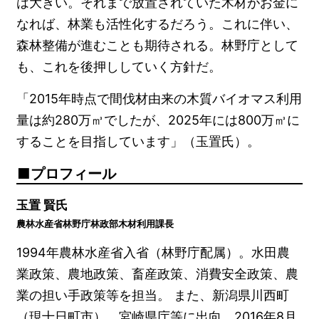
は大きい。それまで放置されていた木材がお金に
なれば、林業も活性化するだろう。これに伴い、
森林整備が進むことも期待される。林野庁として
も、これを後押ししていく方針だ。
「2015年時点で間伐材由来の木質バイオマス利用
量は約280万㎥でしたが、2025年には800万㎥に
することを目指しています」（玉置氏）。
プロフィール
玉置 賢氏
農林水産省林野庁林政部木材利用課長
1994年農林水産省入省（林野庁配属）。水田農
業政策、農地政策、畜産政策、消費安全政策、農
業の担い手政策等を担当。 また、新潟県川西町
（現十日町市）、宮崎県庁等に出向。2016年8月