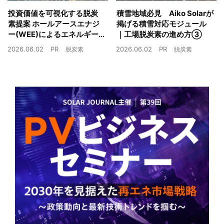
投資価値を可視化する脱炭
積雪地域必見 Aiko Solarが
素提案 ホールアースエナジ
掲げる積雪対応モジュール
ー(WEE)によるエネルギー
｜工場脱炭素の進め方③
戦略とは｜工場脱炭素の進
2026.06.02
PR
2026.06.02
PR
脱炭素
脱炭素
め方②