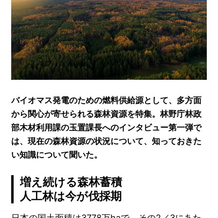
バイオマス発電のための燃料供給源として、多方面
から関心が寄せられる森林資源を特集。林野庁林政
部木材利用課の玉置課長へのインタビュー第一弾で
は、現在の森林資源の状況について、知っておきた
い知識について聞いた。
増え続ける森林蓄積
人工林は今が伐採期
日本の国土面積は3778万haで、その2／3にあた