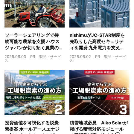
ソーラーシェアリングで持
nishimuがJC-STAR制度を
続可能な農業を支援 ハウス
先取りした高度セキュリテ
ジャパンが切り拓く農業の
ィを開発 九州電力を支えた
未来
制御技術を蓄電池市場へ
2026.06.03
PR
2026.06.02
PR
製品・サービ
製品・サービ
ス
ス
投資価値を可視化する脱炭
積雪地域必見 Aiko Solarが
素提案 ホールアースエナジ
掲げる積雪対応モジュール