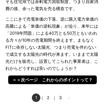
そも住宅用では余剰電力買取制度、つまり自家消
費の後、余った電気を売る構造です。
ここにきて売電単価の下落、逆に購入電力単価の
高騰による「単価の逆転現象」が迫り、来年には
「2019年問題」による40万とも50万ともいわれ
る方々が10年の売電期間を終えます。まもなく
FITに依存しない太陽光、つまり売電を伴わない
で成立する太陽光の時代が来ます。いままで太陽
光だけを販売し、設置してこられた事業者は、こ
れからどうすれば良いのでしょうか？
＞＞次ページ これからのポイントって？
1
2
3
>
｜
｜