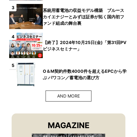
3
系統用蓄電池の収益モデル構築 ブルース
カイエナジーとみずほ証券が拓く国内初フ
ァンド組成の舞台裏
4
【終了】2024年10月25日(金)「第31回PV
ビジネスセミナー」
5
O＆M契約件数4000件を超えるEPCから学
ぶ パワコン／蓄電池の選び方
AND MORE
MAGAZINE