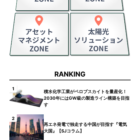
RANKING
1
積水化学工業がペロブスカイトを量産化！
2030年にはGW級の製造ライン構築を目指
す
2
再エネ発電で独走する中国が目指す『電気
大国』【SJコラム】