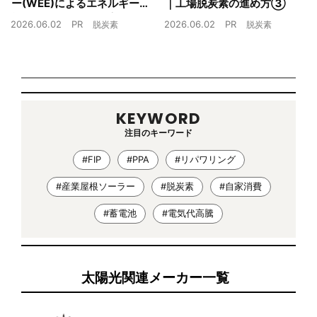
ー(WEE)によるエネルギー
｜工場脱炭素の進め方③
戦略とは｜工場脱炭素の進
2026.06.02
PR
2026.06.02
PR
脱炭素
脱炭素
め方②
KEYWORD
注目のキーワード
#FIP
#PPA
#リパワリング
#産業屋根ソーラー
#脱炭素
#自家消費
#蓄電池
#電気代高騰
太陽光関連メーカー一覧