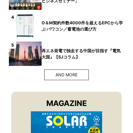
ビジネスセミナー」
4
O＆M契約件数4000件を超えるEPCから学
ぶ パワコン／蓄電池の選び方
5
再エネ発電で独走する中国が目指す『電気
大国』【SJコラム】
AND MORE
MAGAZINE