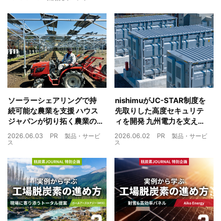
ソーラーシェアリングで持
nishimuがJC-STAR制度を
続可能な農業を支援 ハウス
先取りした高度セキュリテ
ジャパンが切り拓く農業の
ィを開発 九州電力を支えた
未来
制御技術を蓄電池市場へ
2026.06.03
PR
2026.06.02
PR
製品・サービ
製品・サービ
ス
ス