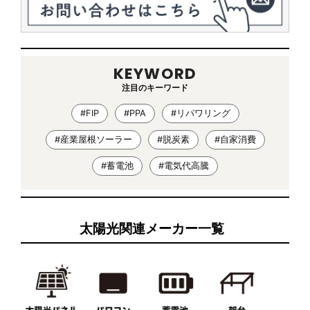
KEYWORD
注目のキーワード
#FIP
#PPA
#リパワリング
#産業屋根ソーラー
#脱炭素
#自家消費
#蓄電池
#電気代高騰
太陽光関連メーカー一覧