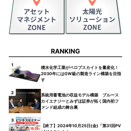
RANKING
1
積水化学工業がペロブスカイトを量産化！
2030年にはGW級の製造ライン構築を目指
す
2
系統用蓄電池の収益モデル構築 ブルース
カイエナジーとみずほ証券が拓く国内初フ
ァンド組成の舞台裏
3
【終了】2024年10月25日(金)「第31回PV