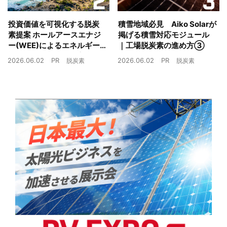
投資価値を可視化する脱炭
積雪地域必見 Aiko Solarが
素提案 ホールアースエナジ
掲げる積雪対応モジュール
ー(WEE)によるエネルギー
｜工場脱炭素の進め方③
戦略とは｜工場脱炭素の進
2026.06.02
PR
2026.06.02
PR
脱炭素
脱炭素
め方②