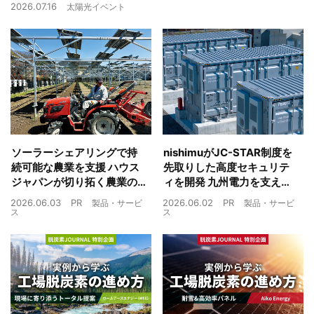
2026.07.16
太陽光イベント
ソーラーシェアリングで持
nishimuがJC-STAR制度を
続可能な農業を支援 ハウス
先取りした高度セキュリテ
ジャパンが切り拓く農業の
ィを開発 九州電力を支えた
未来
制御技術を蓄電池市場へ
2026.06.03
PR
2026.06.02
PR
製品・サービ
製品・サービ
ス
ス