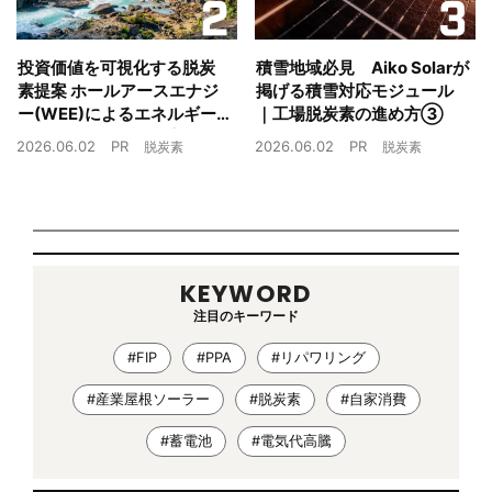
投資価値を可視化する脱炭
積雪地域必見 Aiko Solarが
素提案 ホールアースエナジ
掲げる積雪対応モジュール
ー(WEE)によるエネルギー
｜工場脱炭素の進め方③
戦略とは｜工場脱炭素の進
2026.06.02
PR
2026.06.02
PR
脱炭素
脱炭素
め方②
KEYWORD
注目のキーワード
#FIP
#PPA
#リパワリング
#産業屋根ソーラー
#脱炭素
#自家消費
#蓄電池
#電気代高騰