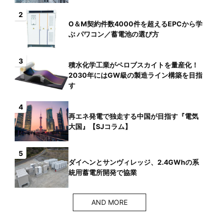
2
O＆M契約件数4000件を超えるEPCから学
ぶ パワコン／蓄電池の選び方
3
積水化学工業がペロブスカイトを量産化！
2030年にはGW級の製造ライン構築を目指
す
4
再エネ発電で独走する中国が目指す『電気
大国』【SJコラム】
5
ダイヘンとサンヴィレッジ、2.4GWhの系
統用蓄電所開発で協業
AND MORE