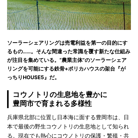
ソーラーシェアリングは売電利益を第一の目的にす
るもの……。そんな間違った常識を覆す新たな仕組み
が注目を集めている。“農業主体”のソーラーシェア
リングを可能にする鉄骨+ポリカハウスの架台『が
っちりHOUSE5』だ。
コウノトリの生息地を豊かに
豊岡市で育まれる多様性
兵庫県北部に位置し日本海に面する豊岡市は、日
本で最後の野生コウノトリの生息地として知られ
る。現在でも熱心にコウノトリの保護・繁殖・共