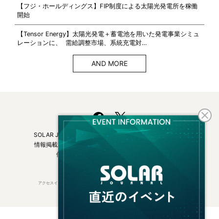
【フジ・ホールディングス】FIP制度による太陽光発電所を稼働
開始
【Tensor Energy】太陽光発電＋蓄電池を用いた発電事業シミュ
レーションに、 需給調整市場、系統充電対…
AND MORE
SOLAR JOURNALについて
フリーマガジンはこちら
情報掲載について
広告掲載について
お問い合わせ
個人情報保護方針
運営会社・媒体一覧
アクセスインターナショナルは持続可能な開発目標（SDGs）を支援しています。
© 2026 Access International Ltd.