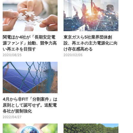
関電ほか4社が「長期安定電
東京ガスら5社業界団体創
源ファンド」始動、競争力高
設、再エネの主力電源化に向
い再エネを目指す
け存在感高める
2020/08/25
2020/02/05
4月から非FIT「分割案件」は
原則として認可せず。送配電
各社が規制強化
2022/04/27