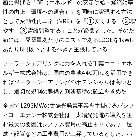
画に掲げる「3E（エネルギーの安定供給・経済効率
性の向上・環境への適合）」を同時に実現する方法
として変動性再エネ（VRE）を「①安くする ②増
やす ③需給調整する」ことが必要とした。そのた
めには、発電量あたりのコストであるLCOEを1kWh
あたり8円以下とするべきと主張している。
ソーラーシェアリングに力を入れる千葉エコ・エネ
ルギー株式会社は、国内の農地440万haを活用でき
ればソーラーシェアリングのポテンシャルは高いと
し、適切な規制の整備と判断基準の確立を求めた。
全国で1,293MWの太陽光発電事業を手掛けるパシフ
ィコ・エナジー株式会社は、太陽光発電の導入を阻
む最大の要因はシステム費用の高止まりであり、造
成・設置などの工事費用が上昇しているとした。ハ