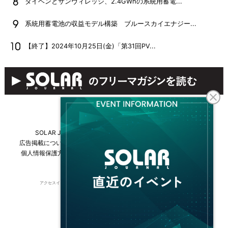
ダイヘンとサンヴィレッジ、2.4GWhの系統用蓄電...
系統用蓄電池の収益モデル構築 ブルースカイエナジー...
【終了】2024年10月25日(金)「第31回PV...
SOLAR JOURNALについて
フリーマガジンはこちら
広告掲載について
情報掲載について
お問い合わせ
採用情報
個人情報保護方針
運営会社・媒体一覧
For overseas customers
アクセスインターナショナルは持続可能な開発目標（SDGs）を支援しています。
© 2026 Access International Ltd.