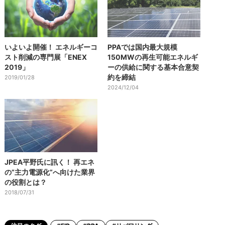
いよいよ開催！ エネルギーコ
PPAでは国内最大規模
スト削減の専門展「ENEX
150MWの再生可能エネルギ
2019」
ーの供給に関する基本合意契
約を締結
2019/01/28
2024/12/04
JPEA平野氏に訊く！ 再エネ
の”主力電源化”へ向けた業界
の役割とは？
2018/07/31