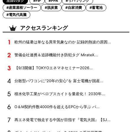
注目のタグ
#FIP
#PPA
#リパワリング
#産業屋根ソーラー
#脱炭素
#自家消費
#蓄電池
#電気代高騰
アクセスランキング
欧州の猛暑は単なる異常気象なのか 記録的熱波の原因...
警備会社連携＆追跡機能付き防犯タグ MirateX...
【9/3開催】TOKYOエネマネセミナー2026...
分散型パワコンに“20年の安心”を 富士電機が国産...
積水化学工業がペロブスカイトを量産化！ 2030年...
O＆M契約件数4000件を超えるEPCから学ぶ パ...
再エネ発電で独走する中国が目指す『電気大国』【SJ...