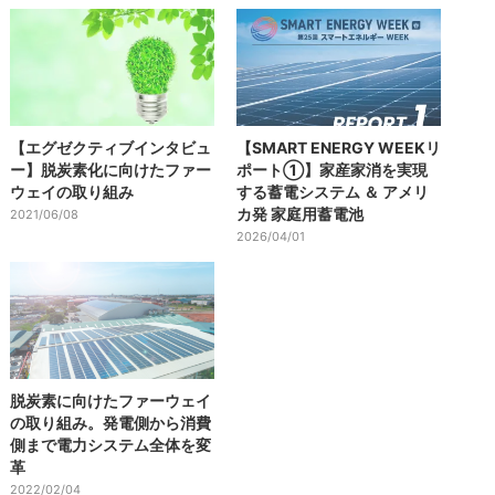
【エグゼクティブインタビュ
【SMART ENERGY WEEKリ
ー】脱炭素化に向けたファー
ポート①】家産家消を実現
ウェイの取り組み
する蓄電システム ＆ アメリ
カ発 家庭用蓄電池
2021/06/08
2026/04/01
脱炭素に向けたファーウェイ
の取り組み。発電側から消費
側まで電力システム全体を変
革
2022/02/04