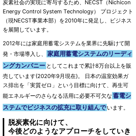
炭素社会の実現に寄与するため、NECST（Nichicon
Energy Control System Technology） プロジェクト
（現NECST事業本部）を2010年に発足し、ビジネス
を展開しています。
2012年には家庭用蓄電システムを業界に先駆けて開
家庭用蓄電システムのリーディ
発・市場導入し、
ングカンパニー
としてこれまで累計8万台以上を販
売しています(2020年9月現在)。 日本の温室効果ガ
ス排出を「実質ゼロ」という目標に向けて、再生可
蓄電シ
能エネルギーのさらなる活用に必要不可欠な
ステムでビジネスの拡充に取り組んで
います。
脱炭素化に向けて、
今後どのようなアプローチをしていき