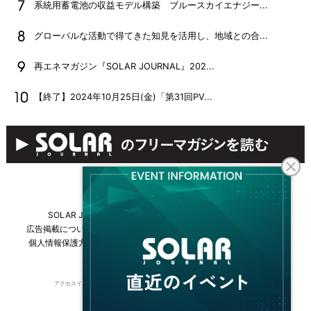
系統用蓄電池の収益モデル構築 ブルースカイエナジー...
グローバルな活動で得てきた知見を活用し、地域との合...
再エネマガジン『SOLAR JOURNAL』202...
【終了】2024年10月25日(金)「第31回PV...
SOLAR JOURNALについて
フリーマガジンはこちら
広告掲載について
情報掲載について
お問い合わせ
採用情報
個人情報保護方針
運営会社・媒体一覧
For overseas customers
アクセスインターナショナルは持続可能な開発目標（SDGs）を支援しています。
© 2026 Access International Ltd.