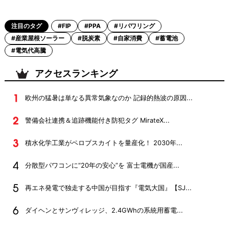
注目のタグ
#FIP
#PPA
#リパワリング
#産業屋根ソーラー
#脱炭素
#自家消費
#蓄電池
#電気代高騰
アクセスランキング
欧州の猛暑は単なる異常気象なのか 記録的熱波の原因...
警備会社連携＆追跡機能付き防犯タグ MirateX...
積水化学工業がペロブスカイトを量産化！ 2030年...
分散型パワコンに“20年の安心”を 富士電機が国産...
再エネ発電で独走する中国が目指す『電気大国』【SJ...
ダイヘンとサンヴィレッジ、2.4GWhの系統用蓄電...