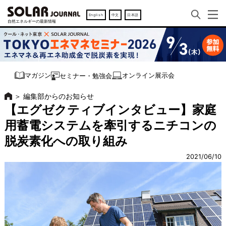
English
中文
日本語
オンライン展示会
マガジン
セミナー・勉強会
＞
編集部からのお知らせ
【エグゼクティブインタビュー】家庭
用蓄電システムを牽引するニチコンの
脱炭素化への取り組み
2021/06/10